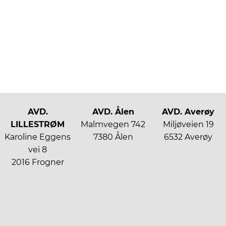
O
p
p
d
a
l
A
AVD.
AVD. Ålen
AVD. Averøy
V
LILLESTRØM
Malmvegen 742
Miljøveien 19
D
Karoline Eggens
7380 Ålen
6532 Averøy
.
vei 8
K
2016 Frogner
R
I
S
T
I