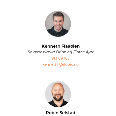
Kenneth Flaaøien
Salgsansvarlig Orion og Elotec Ajax
913 89 167
kennethf@elotec.no
Robin Selstad