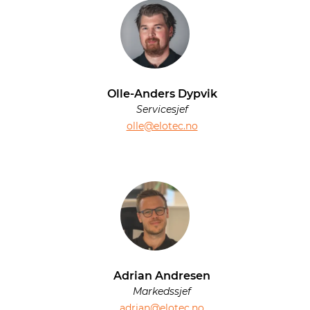
Olle-Anders Dypvik
Servicesjef
olle@elotec.no
Adrian Andresen
Markedssjef
adrian@elotec.no