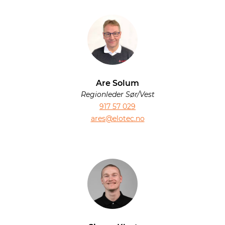
Are Solum
Regionleder Sør/Vest
917 57 029
ares@elotec.no