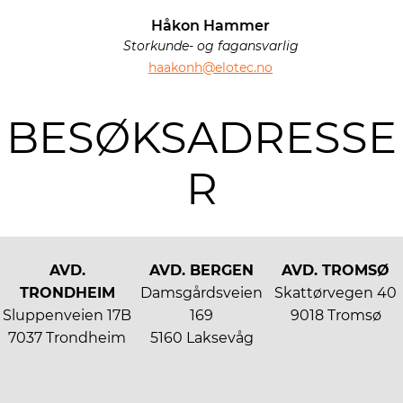
Håkon Hammer
Storkunde- og fagansvarlig
haakonh@elotec.no
BESØKSADRESSE
R
H
AVD.
AVD. BERGEN
AVD. TROMSØ
O
TRONDHEIM
Damsgårdsveien
Skattørvegen 40
V
Sluppenveien 17B
169
9018 Tromsø
E
7037 Trondheim
5160 Laksevåg
D
K