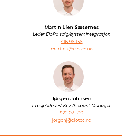
Martin Lien Sæternes
Leder EloRa salg/systemintegrasjon
416 96 136
martinls@elotec.no
Jørgen Johnsen
Prosjektleder/ Key Account Manager
922 02 590
jorgenj@elotec.no