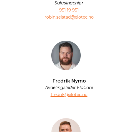
Salgsingeniør
951 19 951
robin.selstad@elotec.no
Fredrik Nymo
Avdelingsleder EloCare
fredrik@elotec.no