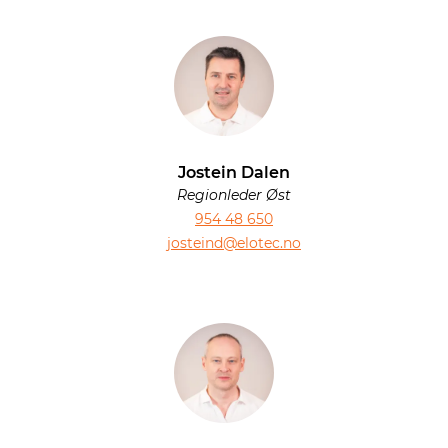
Jostein Dalen
Regionleder Øst
954 48 650
josteind@elotec.no