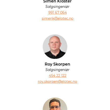
Simen Kloster
Salgsingeniør
991 67 064
simenk@elotec.no
Roy Skorpen
Salgsingeniør
454 22 122
roy.skorpen@elotec.no