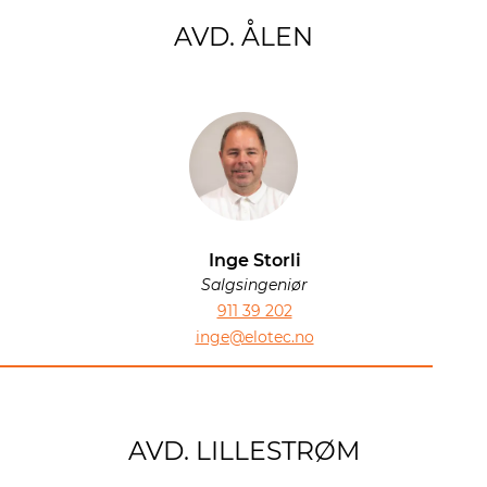
AVD. ÅLEN
Inge Storli
Salgsingeniør
911 39 202
inge@elotec.no
AVD. LILLESTRØM