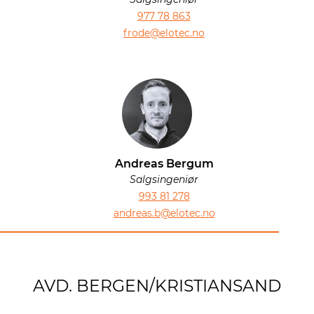
977 78 863
frode@elotec.no
Andreas Bergum
Salgsingeniør
993 81 278
andreas.b@elotec.no
AVD. BERGEN/KRISTIANSAND