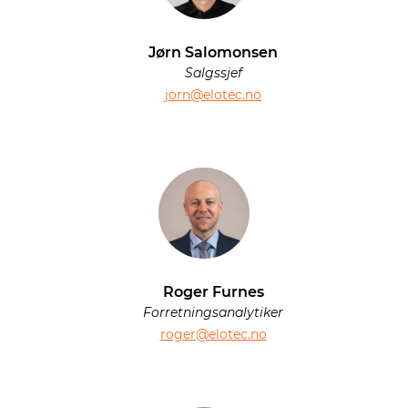
Jørn Salomonsen
Salgssjef
jorn@elotec.no
Roger Furnes
Forretningsanalytiker
roger@elotec.no