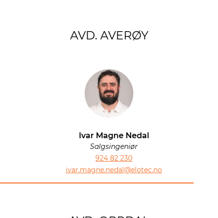
AVD. AVERØY
Ivar Magne Nedal
Salgsingeniør
924 82 230
ivar.magne.nedal@elotec.no