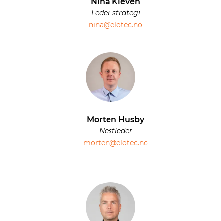
Nina Kleven
Leder strategi
nina@elotec.no
Morten Husby
Nestleder
morten@elotec.no