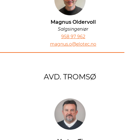
Magnus Oldervoll
Salgsingeniør
958 97 962
magnus.o@elotec.no
AVD. TROMSØ