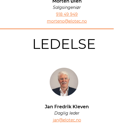
Morten Øien
Salgsingeniør
918 49 949
morteno@elotec.no
LEDELSE
Jan Fredrik Kleven
Daglig leder
jan@elotec.no