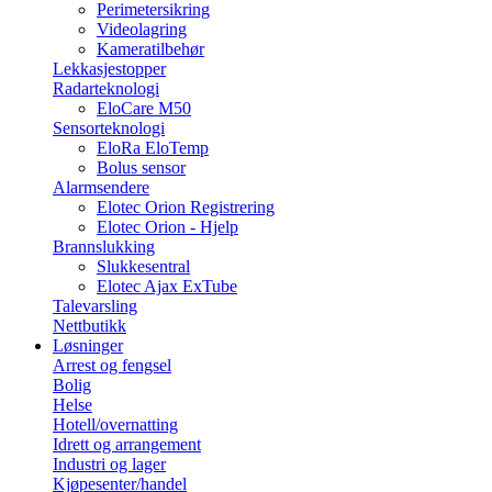
Perimetersikring
Videolagring
Kameratilbehør
Lekkasjestopper
Radarteknologi
EloCare M50
Sensorteknologi
EloRa EloTemp
Bolus sensor
Alarmsendere
Elotec Orion Registrering
Elotec Orion - Hjelp
Brannslukking
Slukkesentral
Elotec Ajax ExTube
Talevarsling
Nettbutikk
Løsninger
Arrest og fengsel
Bolig
Helse
Hotell/overnatting
Idrett og arrangement
Industri og lager
Kjøpesenter/handel