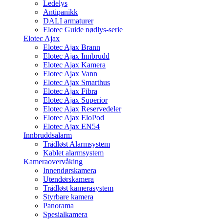
Ledelys
Antipanikk
DALI armaturer
Elotec Guide nødlys-serie
Elotec Ajax
Elotec Ajax Brann
Elotec Ajax Innbrudd
Elotec Ajax Kamera
Elotec Ajax Vann
Elotec Ajax Smarthus
Elotec Ajax Fibra
Elotec Ajax Superior
Elotec Ajax Reservedeler
Elotec Ajax EloPod
Elotec Ajax EN54
Innbruddsalarm
Trådløst Alarmsystem
Kablet alarmsystem
Kameraovervåking
Innendørskamera
Utendørskamera
Trådløst kamerasystem
Styrbare kamera
Panorama
Spesialkamera