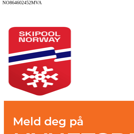
NO864602452MVA