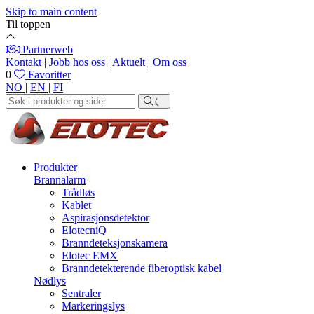
Skip to main content
Til toppen
Partnerweb
Kontakt
|
Jobb hos oss
|
Aktuelt
|
Om oss
0
Favoritter
NO
|
EN
|
FI
Produkter
Brannalarm
Trådløs
Kablet
Aspirasjonsdetektor
ElotecniQ
Branndeteksjonskamera
Elotec EMX
Branndetekterende fiberoptisk kabel
Nødlys
Sentraler
Markeringslys