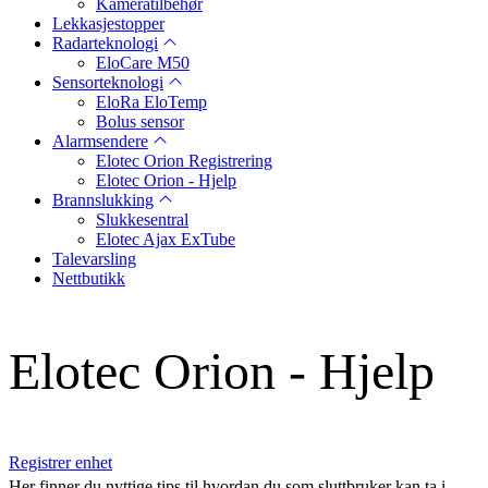
Kameratilbehør
Lekkasjestopper
Radarteknologi
EloCare M50
Sensorteknologi
EloRa EloTemp
Bolus sensor
Alarmsendere
Elotec Orion Registrering
Elotec Orion - Hjelp
Brannslukking
Slukkesentral
Elotec Ajax ExTube
Talevarsling
Nettbutikk
Elotec Orion - Hjelp
Registrer enhet
Her finner du nyttige tips til hvordan du som sluttbruker kan ta i