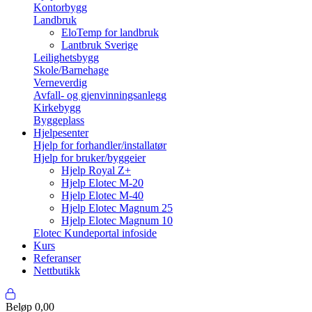
Kontorbygg
Landbruk
EloTemp for landbruk
Lantbruk Sverige
Leilighetsbygg
Skole/Barnehage
Verneverdig
Avfall- og gjenvinningsanlegg
Kirkebygg
Byggeplass
Hjelpesenter
Hjelp for forhandler/installatør
Hjelp for bruker/byggeier
Hjelp Royal Z+
Hjelp Elotec M-20
Hjelp Elotec M-40
Hjelp Elotec Magnum 25
Hjelp Elotec Magnum 10
Elotec Kundeportal infoside
Kurs
Referanser
Nettbutikk
Beløp
0,00