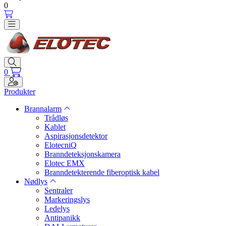
0
Toggle navigation
Toggle search
0
Toggle navigation
Produkter
Brannalarm
Trådløs
Kablet
Aspirasjonsdetektor
ElotecniQ
Branndeteksjonskamera
Elotec EMX
Branndetekterende fiberoptisk kabel
Nødlys
Sentraler
Markeringslys
Ledelys
Antipanikk