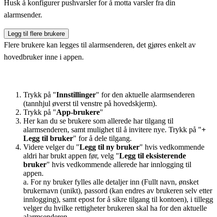
Husk å konfigurer pushvarsler for å motta varsler fra din
alarmsender.
Legg til flere brukere
Flere brukere kan legges til alarmsenderen, det gjøres enkelt av
hovedbruker inne i appen.
Trykk på "
Innstillinger
" for den aktuelle alarmsenderen
(tannhjul øverst til venstre på hovedskjerm).
Trykk på "
App-brukere
"
Her kan du se brukere som allerede har tilgang til
alarmsenderen, samt mulighet til å invitere nye. Trykk på "
+
Legg til bruker
" for å dele tilgang.
Videre velger du "
Legg til ny bruker
" hvis vedkommende
aldri har brukt appen før, velg "
Legg til eksisterende
bruker
" hvis vedkommende allerede har innlogging til
appen.
a. For ny bruker fylles alle detaljer inn (Fullt navn, ønsket
brukernavn (unikt), passord (kan endres av brukeren selv etter
innlogging), samt epost for å sikre tilgang til kontoen), i tillegg
velger du hvilke rettigheter brukeren skal ha for den aktuelle
alarmsenderen.