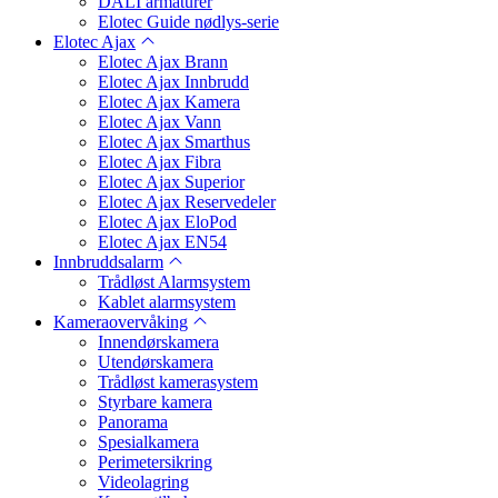
DALI armaturer
Elotec Guide nødlys-serie
Elotec Ajax
Elotec Ajax Brann
Elotec Ajax Innbrudd
Elotec Ajax Kamera
Elotec Ajax Vann
Elotec Ajax Smarthus
Elotec Ajax Fibra
Elotec Ajax Superior
Elotec Ajax Reservedeler
Elotec Ajax EloPod
Elotec Ajax EN54
Innbruddsalarm
Trådløst Alarmsystem
Kablet alarmsystem
Kameraovervåking
Innendørskamera
Utendørskamera
Trådløst kamerasystem
Styrbare kamera
Panorama
Spesialkamera
Perimetersikring
Videolagring