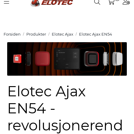
Toggle navigation
Toggle search
Togg
Skip to main content
Partnerweb
Produkter
Forsiden
Produkter
Elotec Ajax
Elotec Ajax EN54
Løsninger
Hjelpesenter
Kurs
Elotec Ajax
Referanser
EN54 -
Nettbutikk
revolusjonerend