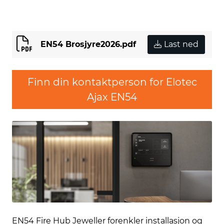
EN54 Brosjyre2026.pdf
Last ned
Finn din kontaktperson for Elotec
Ajax EN54
EN54 Fire Hub Jeweller forenkler installasjon og