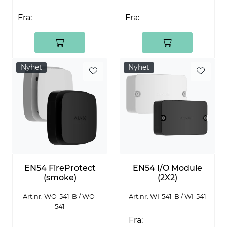
Fra:
Fra:
Nyhet
Nyhet
EN54 FireProtect
EN54 I/O Module
(smoke)
(2X2)
Art.nr: WO-541-B / WO-
Art.nr: WI-541-B / WI-541
541
Fra: