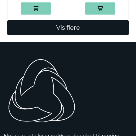
Vis flere
Elotec er totalleverandør av sikkerhet til næring,