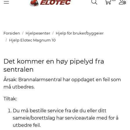
Toggle navigation
Toggle search
Togg
Skip to main content
Partnerweb
Produkter
Forsiden
Hjelpesenter
Hjelp for bruker/byggeier
Løsninger
Hjelp Elotec Magnum 10
Hjelpesenter
Det kommer en høy pipelyd fra
sentralen
Kurs
Årsak: Brannalarmsentral har oppdaget en feil som
må utbedres.
Referanser
Tiltak:
Nettbutikk
Du må bestille service fra de du eller ditt
sameie/borettslag har serviceavtale med for å
utbedre feil.