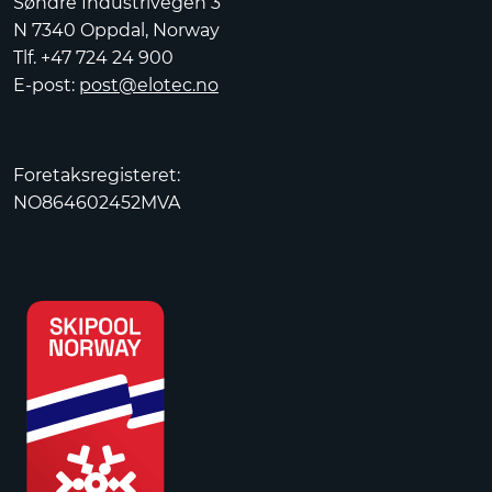
Søndre Industrivegen 3
N 7340 Oppdal, Norway
Tlf. +47 724 24 900
E-post:
post@elotec.no
Foretaksregisteret:
NO864602452MVA