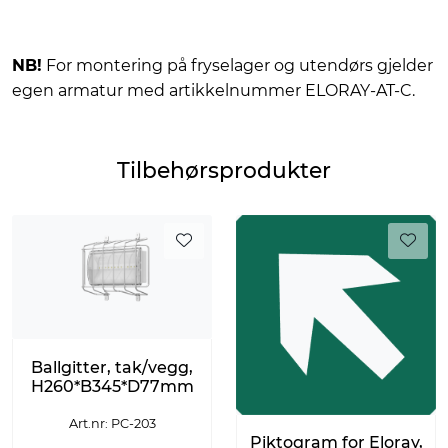
NB!
For montering på fryselager og utendørs gjelder
egen armatur med artikkelnummer ELORAY-AT-C.
Tilbehørsprodukter
Ballgitter, tak/vegg,
H260*B345*D77mm
Art.nr: PC-203
Piktogram for Eloray,