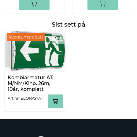
Sist sett på
Kvantumsrabatt
Kvantumsrabatt
Kombiarmatur AT,
M/NM/Kino, 26m,
10år, komplett
Art.nr: ELORAY-AT