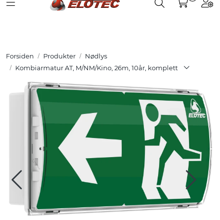
Toggle navigation
Toggle search
Togg
Skip to main content
Partnerweb
Produkter
Forsiden
Produkter
Nødlys
Løsninger
Kombiarmatur AT, M/NM/Kino, 26m, 10år, komplett
Hjelpesenter
Kurs
Referanser
Nettbutikk