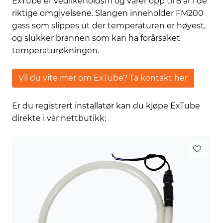
ExTube er vedlikeholdsfri og varer opp til 8 år i de
riktige omgivelsene. Slangen inneholder FM200
gass som slippes ut der temperaturen er høyest,
og slukker brannen som kan ha forårsaket
temperaturøkningen.
Vil du vite mer om ExTube? Ta kontakt her
Er du registrert installatør kan du kjøpe ExTube
direkte i vår nettbutikk: