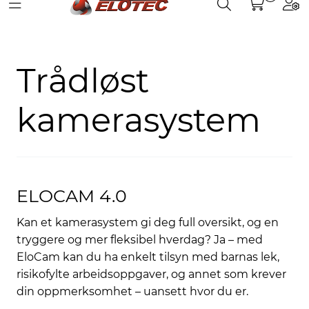
Toggle navigation
Toggle search
Togg
Skip to main content
Partnerweb
Produkter
Trådløst
Løsninger
kamerasystem
Hjelpesenter
Kurs
ELOCAM 4.0
Referanser
Kan et kamerasystem gi deg full oversikt, og en
tryggere og mer fleksibel hverdag? Ja – med
Nettbutikk
EloCam kan du ha enkelt tilsyn med barnas lek,
risikofylte arbeidsoppgaver, og annet som krever
din oppmerksomhet – uansett hvor du er.