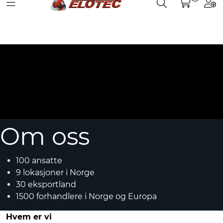
Toggle navigation
Toggle search
Togg
Skip to main content
Partnerweb
Produkter
Løsninger
Hjelpesenter
Kurs
Om oss
Referanser
100 ansatte
9 lokasjoner i Norge
Nettbutikk
30 eksportland
1500 forhandlere i Norge og Europa
Hvem er vi