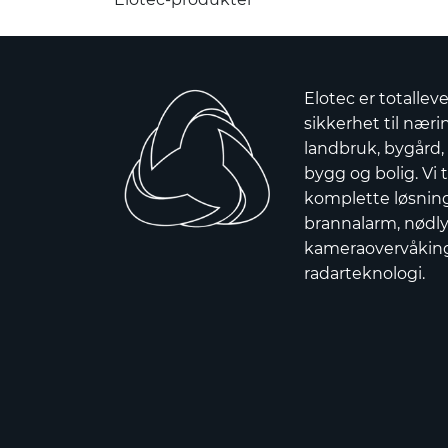
Elotec er totallev
sikkerhet til nærin
landbruk, bygård,
bygg og bolig. Vi t
komplette løsnin
brannalarm, nødly
kameraovervåkin
radarteknologi.