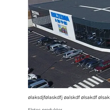
ølaksdjfølaskdfj øalskdf ølsakdf ølsak
Elotec-produkter