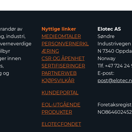
erandør av
Nyttige linker
Elotec AS
g, industri,
MEDIEOMTALER
Søndre
 verneverdige
PERSONVERNERKL
Industrivegen
ilbyr
ÆRING
N 7340 Oppdal
ger innen
CSR OG ÅPENHET
Norway
s,
SERTIFISERINGER
Tlf. +47 724 24
g og
PARTNERWEB
E-post:
KJØPSVILKÅR
post@elotec.
KUNDEPORTAL
EOL-UTGÅENDE
Foretaksregist
PRODUKTER
NO86460245
ELOTECFONDET