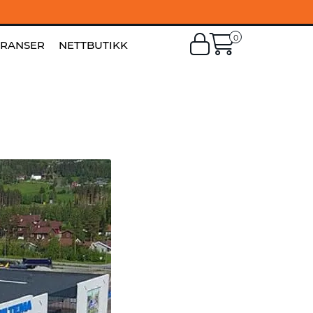
0
EN
|
FI
ERANSER
NETTBUTIKK