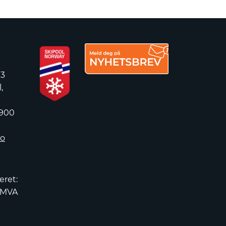
 3
,
 900
no
eret:
2MVA