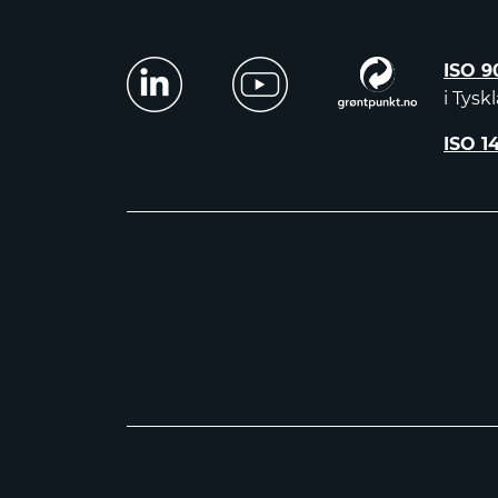
ISO 9
i Tysk
ISO 1