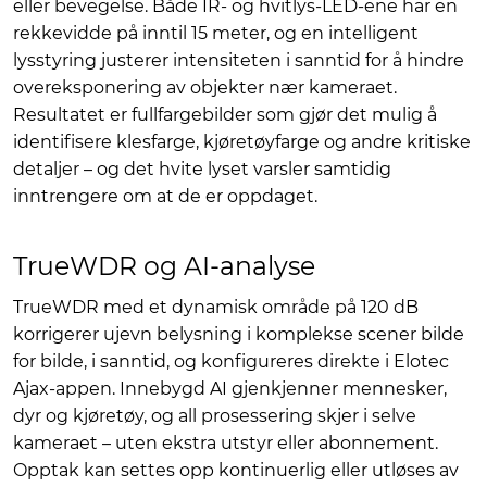
eller bevegelse. Både IR- og hvitlys-LED-ene har en
rekkevidde på inntil 15 meter, og en intelligent
lysstyring justerer intensiteten i sanntid for å hindre
overeksponering av objekter nær kameraet.
Resultatet er fullfargebilder som gjør det mulig å
identifisere klesfarge, kjøretøyfarge og andre kritiske
detaljer – og det hvite lyset varsler samtidig
inntrengere om at de er oppdaget.
TrueWDR og AI-analyse
TrueWDR med et dynamisk område på 120 dB
korrigerer ujevn belysning i komplekse scener bilde
for bilde, i sanntid, og konfigureres direkte i Elotec
Ajax-appen. Innebygd AI gjenkjenner mennesker,
dyr og kjøretøy, og all prosessering skjer i selve
kameraet – uten ekstra utstyr eller abonnement.
Opptak kan settes opp kontinuerlig eller utløses av