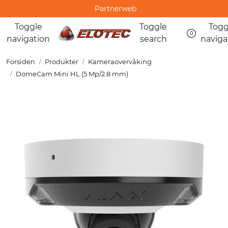
Skip to main content
Partnerweb
Toggle
Toggle
Togg
0
navigation
search
naviga
Produkter
Forsiden
Produkter
Kameraovervåking
Løsninger
DomeCam Mini HL (5 Mp/2.8 mm)
Hjelpesenter
Kurs
Referanser
Nettbutikk