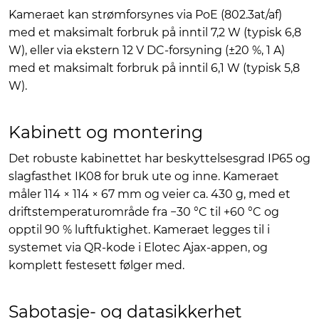
Kameraet kan strømforsynes via PoE (802.3at/af)
med et maksimalt forbruk på inntil 7,2 W (typisk 6,8
W), eller via ekstern 12 V DC-forsyning (±20 %, 1 A)
med et maksimalt forbruk på inntil 6,1 W (typisk 5,8
W).
Kabinett og montering
Det robuste kabinettet har beskyttelsesgrad IP65 og
slagfasthet IK08 for bruk ute og inne. Kameraet
måler 114 × 114 × 67 mm og veier ca. 430 g, med et
driftstemperaturområde fra −30 °C til +60 °C og
opptil 90 % luftfuktighet. Kameraet legges til i
systemet via QR-kode i Elotec Ajax-appen, og
komplett festesett følger med.
Sabotasje- og datasikkerhet