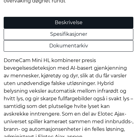
overvåking døgnet rundt
Beskrivelse
Spesifikasjoner
Dokumentarkiv
DomeCam Mini HL kombinerer presis
bevegelsesdeteksjon med AI-basert gjenkjenning
av mennesker, kjøretøy og dyr, slik at du får varsler
uten unødvendige falske utløsninger. Hybrid
belysning veksler automatisk mellom infrarødt og
hvitt lys, og gir skarpe fullfargebilder også i svakt lys –
samtidig som det plutselige hvite lyset kan
avskrekke inntrengere. Som en del av Elotec Ajax-
universet spiller kameraet sammen med innbrudds-,
brann- og automasjonsenheter i én felles løsning,
administrert i Elotec Ajax-appen.