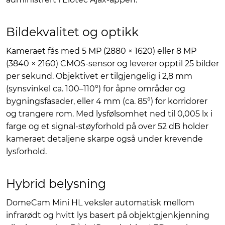
Bildekvalitet og optikk
Kameraet fås med 5 MP (2880 × 1620) eller 8 MP
(3840 × 2160) CMOS-sensor og leverer opptil 25 bilder
per sekund. Objektivet er tilgjengelig i 2,8 mm
(synsvinkel ca. 100–110°) for åpne områder og
bygningsfasader, eller 4 mm (ca. 85°) for korridorer
og trangere rom. Med lysfølsomhet ned til 0,005 lx i
farge og et signal-støyforhold på over 52 dB holder
kameraet detaljene skarpe også under krevende
lysforhold.
Hybrid belysning
DomeCam Mini HL veksler automatisk mellom
infrarødt og hvitt lys basert på objektgjenkjenning