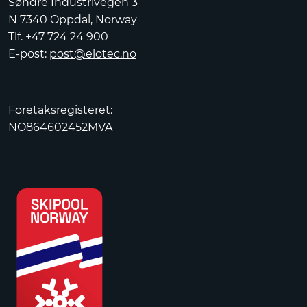
Søndre Industrivegen 3
N 7340 Oppdal, Norway
Tlf. +47 724 24 900
E-post:
post@elotec.no
Foretaksregisteret:
NO864602452MVA