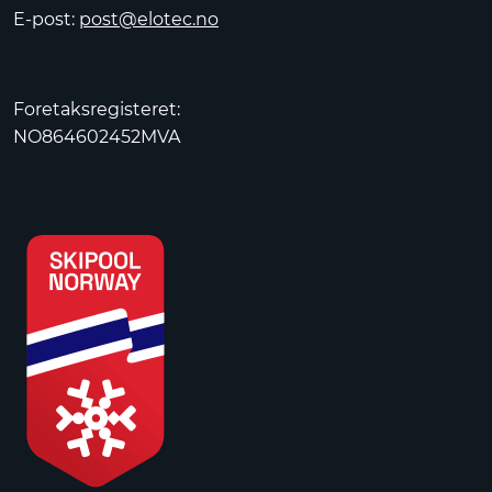
E-post:
post@elotec.no
Foretaksregisteret:
NO864602452MVA