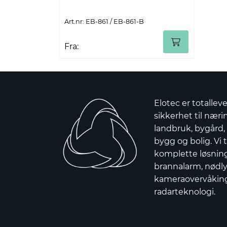
Art.nr: EB-861 / EB-861-B
Fra:
Elotec er totallev
sikkerhet til nærin
landbruk, bygård,
bygg og bolig. Vi t
komplette løsnin
brannalarm, nødly
kameraovervåkin
radarteknologi.