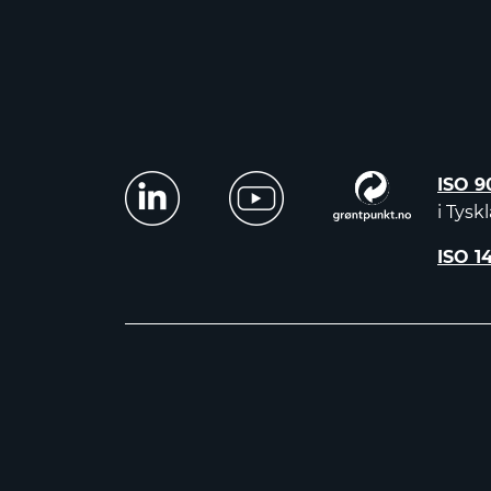
ISO 9
i Tysk
ISO 1