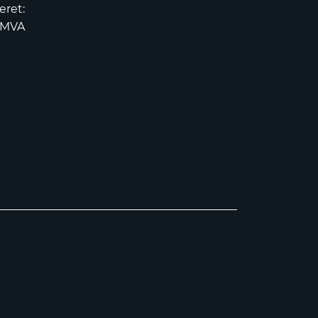
eret:
2MVA