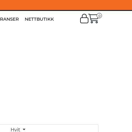
0
EN
|
FI
ERANSER
NETTBUTIKK
Hvit