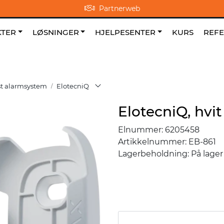
Partnerweb
0
NO
|
|
Om oss
Favoritter
TER
LØSNINGER
HJELPESENTER
KURS
REF
st alarmsystem
ElotecniQ
ElotecniQ, hvit
Elnummer:
6205458
Artikkelnummer:
EB-861
Lagerbeholdning:
På lager