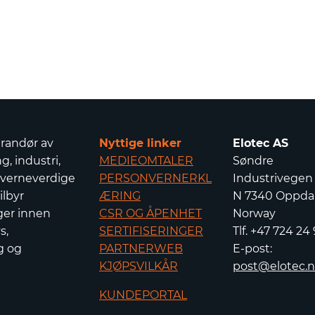
erandør av
Nyttige linker
Elotec AS
g, industri,
MEDIEOMTALER
Søndre
 verneverdige
PERSONVERNERKL
Industrivegen
ilbyr
ÆRING
N 7340 Oppdal
ger innen
CSR OG ÅPENHET
Norway
s,
SERTIFISERINGER
Tlf. +47 724 24
g og
PARTNERWEB
E-post:
KJØPSVILKÅR
post@elotec.
KUNDEPORTAL