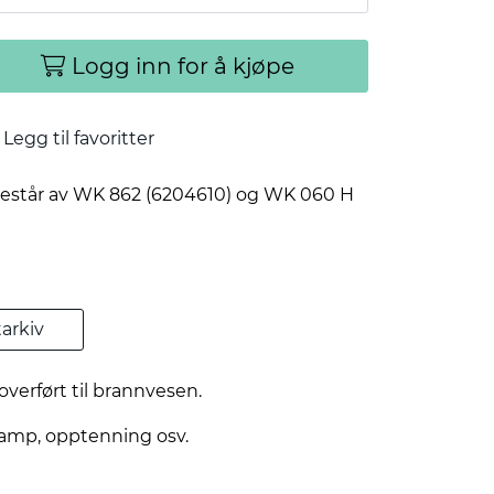
Logg inn for å kjøpe
Legg til favoritter
 Består av WK 862 (6204610) og WK 060 H
arkiv
overført til brannvesen.
 damp, opptenning osv.