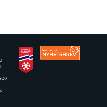
 3
,
 900
no