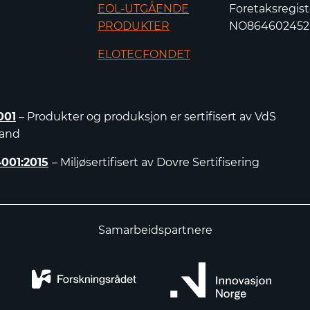
EOL-UTGÅENDE
Foretaksregist
PRODUKTER
NO86460245
ELOTECFONDET
001
– Produkter og produksjon er sertifisert av VdS
land
4001:2015
– Miljøsertifisert av Dovre Sertifisering
Samarbeidspartnere