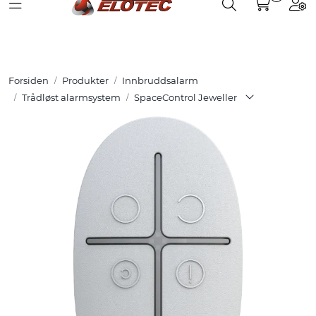
Toggle navigation
Toggle search
Togg
Skip to main content
Partnerweb
Produkter
Forsiden
Produkter
Innbruddsalarm
Løsninger
Trådløst alarmsystem
SpaceControl Jeweller
Hjelpesenter
Kurs
Referanser
Nettbutikk