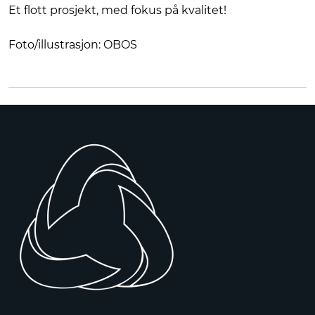
Et flott prosjekt, med fokus på kvalitet!
Foto/illustrasjon: OBOS