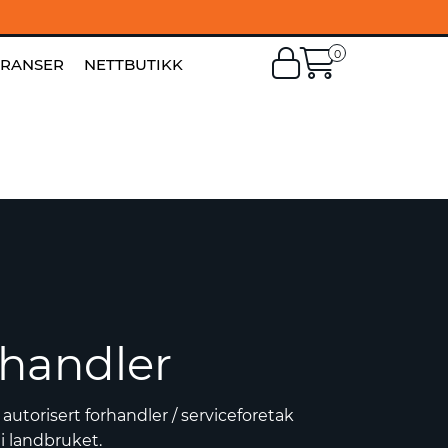
0
EN
|
FI
ERANSER
NETTBUTIKK
rhandler
autorisert forhandler / serviceforetak
i landbruket.