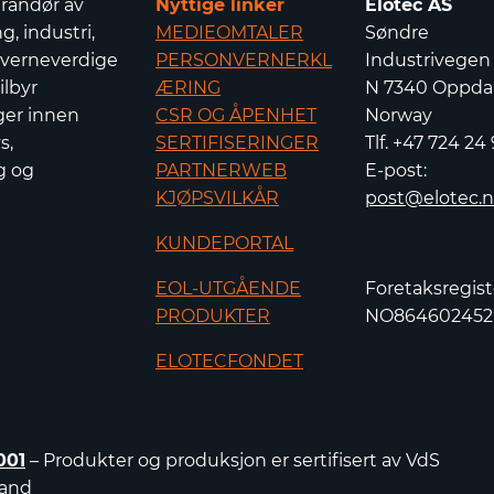
erandør av
Nyttige linker
Elotec AS
g, industri,
MEDIEOMTALER
Søndre
 verneverdige
PERSONVERNERKL
Industrivegen
ilbyr
ÆRING
N 7340 Oppdal
ger innen
CSR OG ÅPENHET
Norway
s,
SERTIFISERINGER
Tlf. +47 724 24
g og
PARTNERWEB
E-post:
KJØPSVILKÅR
post@elotec.
KUNDEPORTAL
EOL-UTGÅENDE
Foretaksregist
PRODUKTER
NO86460245
ELOTECFONDET
001
– Produkter og produksjon er sertifisert av VdS
land