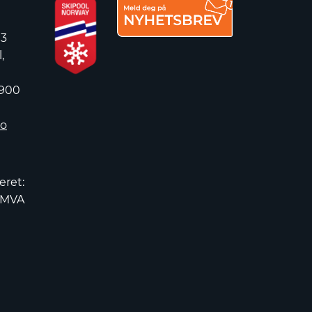
 3
,
 900
no
eret:
2MVA