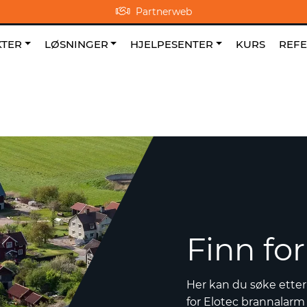
Partnerweb
0
NO
|
|
Om oss
Favoritter
TER
LØSNINGER
HJELPESENTER
KURS
REF
Finn fo
Her kan du søke etter 
for Elotec brannalarm 