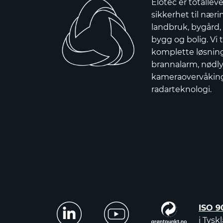
Elotec er totallev
sikkerhet til nærin
landbruk, bygård,
bygg og bolig. Vi t
komplette løsnin
brannalarm, nødly
kameraovervåkin
radarteknologi.
ISO 9
i Tysk