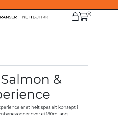
0
EN
|
FI
ERANSER
NETTBUTIKK
Salmon &
perience
erience er et helt spesielt konsept i
jernbanevogner over ei 180m lang