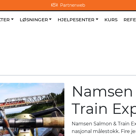
Partnerweb
0
NO
|
|
Om oss
Favoritter
TER
LØSNINGER
HJELPESENTER
KURS
REF
Namsen 
Train Ex
Namsen Salmon & Train Exp
nasjonal målestokk. Fire 