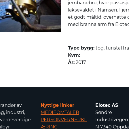
jernbanebru, hvor passasj
laksevaldet i Namsen. I j
et godt måltid, overnatte 
med brannalarm fra Elote
Type bygg:
tog, turistattr
Kvm:
År:
2017
erandør av
Nyttige linker
Elotec AS
g, industri,
MEDIEOMTALER
Søndre
 verneverdige
PERSONVERNERKL
Industrivegen
ilbyr
ÆRING
N 7340 Oppdal