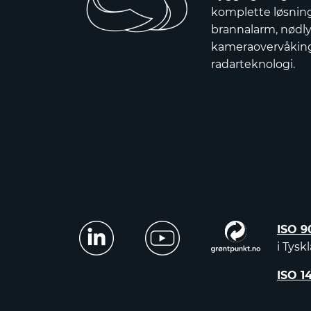
komplette løsnin
brannalarm, nødly
kameraovervåkin
radarteknologi.
ISO 9
i Tysk
ISO 1