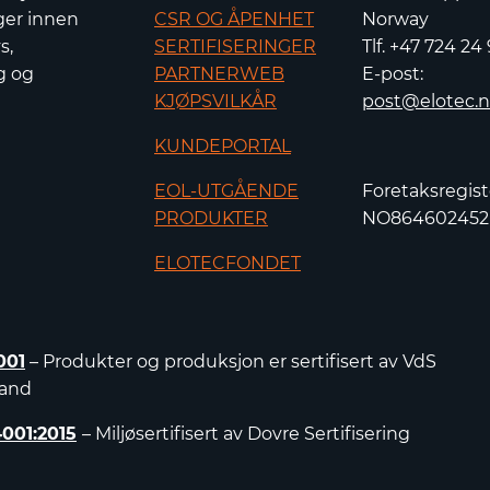
ger innen
CSR OG ÅPENHET
Norway
s,
SERTIFISERINGER
Tlf. +47 724 24
g og
PARTNERWEB
E-post:
KJØPSVILKÅR
post@elotec.
KUNDEPORTAL
EOL-UTGÅENDE
Foretaksregist
PRODUKTER
NO86460245
ELOTECFONDET
001
– Produkter og produksjon er sertifisert av VdS
land
4001:2015
– Miljøsertifisert av Dovre Sertifisering