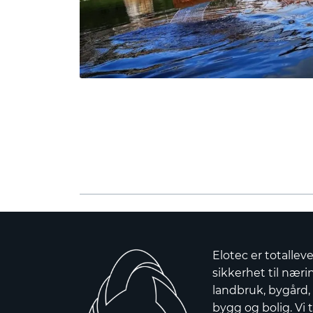
Elotec er totallev
sikkerhet til nærin
landbruk, bygård,
bygg og bolig. Vi t