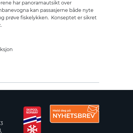
erene har panoramautsikt over
ernbanevogna kan passasjerne både nyte
og prøve fiskelykken. Konseptet er sikret
c.
aksjon
 3
,