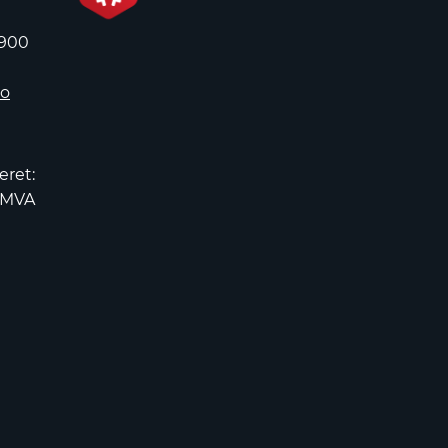
 900
no
eret:
2MVA