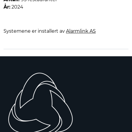
År:
2024
Systemene er installert av
Alarmlink AS