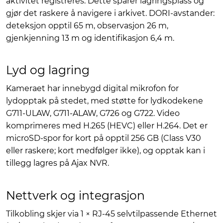
aktivitet registreres. Dette sparer lagringsplass og
gjør det raskere å navigere i arkivet. DORI-avstander:
deteksjon opptil 65 m, observasjon 26 m,
gjenkjenning 13 m og identifikasjon 6,4 m.
Lyd og lagring
Kameraet har innebygd digital mikrofon for
lydopptak på stedet, med støtte for lydkodekene
G711-ULAW, G711-ALAW, G726 og G722. Video
komprimeres med H.265 (HEVC) eller H.264. Det er
microSD-spor for kort på opptil 256 GB (Class V30
eller raskere; kort medfølger ikke), og opptak kan i
tillegg lagres på Ajax NVR.
Nettverk og integrasjon
Tilkobling skjer via 1 × RJ-45 selvtilpassende Ethernet