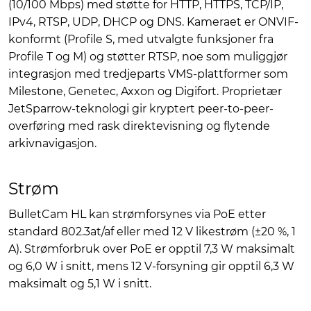
(10/100 Mbps) med støtte for HTTP, HTTPS, TCP/IP,
IPv4, RTSP, UDP, DHCP og DNS. Kameraet er ONVIF-
konformt (Profile S, med utvalgte funksjoner fra
Profile T og M) og støtter RTSP, noe som muliggjør
integrasjon med tredjeparts VMS-plattformer som
Milestone, Genetec, Axxon og Digifort. Proprietær
JetSparrow-teknologi gir kryptert peer-to-peer-
overføring med rask direktevisning og flytende
arkivnavigasjon.
Strøm
BulletCam HL kan strømforsynes via PoE etter
standard 802.3at/af eller med 12 V likestrøm (±20 %, 1
A). Strømforbruk over PoE er opptil 7,3 W maksimalt
og 6,0 W i snitt, mens 12 V-forsyning gir opptil 6,3 W
maksimalt og 5,1 W i snitt.