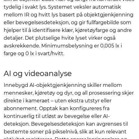
tydelig i svakt lys. Systemet veksler automatisk
mellom IR og hvitt lys basert på objektgjenkjenning
eller bevegelsesdeteksjon, og gir fullfargebilde som
hjelper til å identifisere klær, kjøretøyfarge og andre
detaljer. Det plutselige hvite lyset virker også
avskrekkende. Minimumsbelysning er 0,005 lx i
farge og 0 lx i svart/hvitt.
AI og videoanalyse
Innebygd AI-objektgjenkjenning skiller mellom
mennesker, kjøretøy og dyr, og all prosessering skjer
direkte i kameraet – uten ekstra utstyr eller
abonnement. Opptak kan konfigureres fra
kontinuerlig til utløst av bevegelse eller AI-
deteksjon. Bevegelsesdeteksjon kan avgrenses til
bestemte soner på pikselnivå, slik at kun relevant