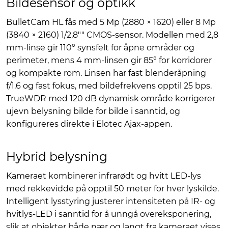
Bildesensor og optikk
BulletCam HL fås med 5 Mp (2880 × 1620) eller 8 Mp
(3840 × 2160) 1/2,8"" CMOS-sensor. Modellen med 2,8
mm-linse gir 110° synsfelt for åpne områder og
perimeter, mens 4 mm-linsen gir 85° for korridorer
og kompakte rom. Linsen har fast blenderåpning
f/1.6 og fast fokus, med bildefrekvens opptil 25 bps.
TrueWDR med 120 dB dynamisk område korrigerer
ujevn belysning bilde for bilde i sanntid, og
konfigureres direkte i Elotec Ajax-appen.
Hybrid belysning
Kameraet kombinerer infrarødt og hvitt LED-lys
med rekkevidde på opptil 50 meter for hver lyskilde.
Intelligent lysstyring justerer intensiteten på IR- og
hvitlys-LED i sanntid for å unngå overeksponering,
slik at objekter både nær og langt fra kameraet vises