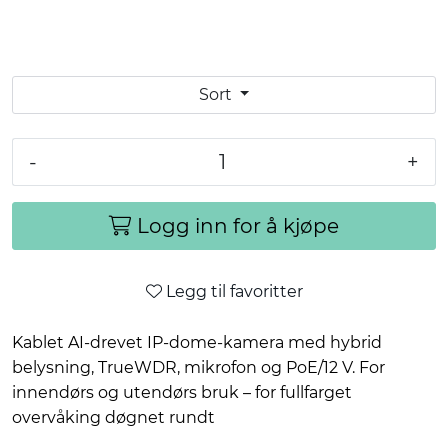
Sort
-
+
Logg inn for å kjøpe
Legg til favoritter
Kablet AI-drevet IP-dome-kamera med hybrid
belysning, TrueWDR, mikrofon og PoE/12 V. For
innendørs og utendørs bruk – for fullfarget
overvåking døgnet rundt