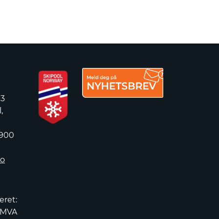
 3
,
 900
no
eret:
2MVA