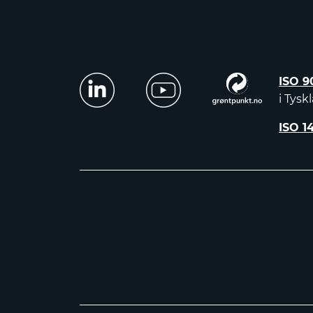
ISO 9
i Tysk
ISO 1