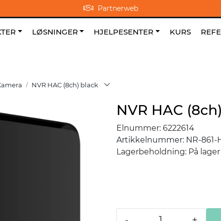
Partnerweb
0
NO
|
|
Om oss
Favoritter
TER
LØSNINGER
HJELPESENTER
KURS
REF
 Kamera
NVR HAC (8ch) black
NVR HAC (8ch)
Elnummer:
6222614
Artikkelnummer:
NR-861-
Lagerbeholdning:
På lager
-
+