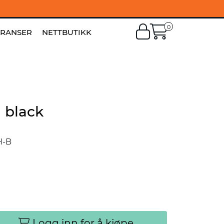
0
EN
|
FI
ERANSER
NETTBUTIKK
 black
H-B
Logg inn for å kjøpe