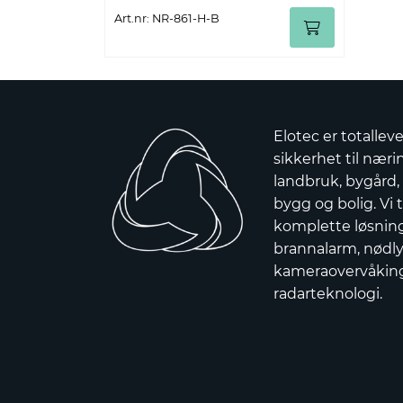
Art.nr: NR-861-H-B
Elotec er totallev
sikkerhet til nærin
landbruk, bygård,
bygg og bolig. Vi t
komplette løsnin
brannalarm, nødly
kameraovervåkin
radarteknologi.