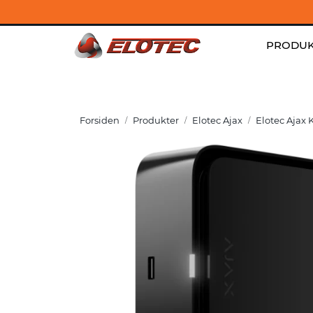
Skip to main content
Kontakt
|
Jobb hos oss
|
Aktuelt
PRODUK
Forsiden
Produkter
Elotec Ajax
Elotec Ajax