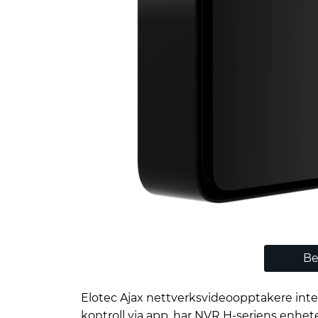
Be
Elotec Ajax nettverksvideoopptakere integ
kontroll via app, har NVR H-seriens enhet