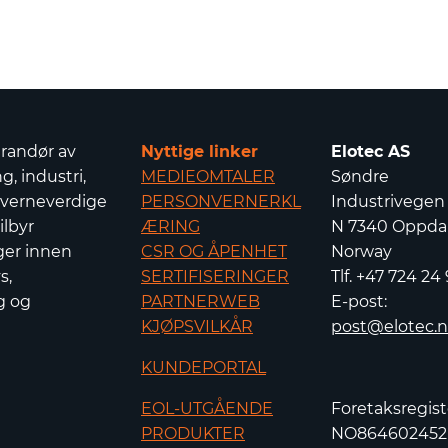
erandør av
Nyttige linker
Elotec AS
g, industri,
MEDIEOMTALER
Søndre
 verneverdige
PERSONVERNERKL
Industrivegen
ilbyr
ÆRING
N 7340 Oppdal
ger innen
CSR OG ÅPENHET
Norway
s,
SERTIFISERINGER
Tlf. +47 724 24
g og
PARTNERWEB
E-post:
KJØPSVILKÅR
post@elotec.
KUNDEPORTAL
EOL-UTGÅENDE
Foretaksregist
PRODUKTER
NO86460245