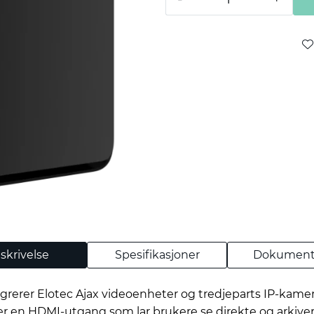
skrivelse
Spesifikasjoner
Dokument
rerer Elotec Ajax videoenheter og tredjeparts IP-kameraer
er en HDMI-utgang som lar brukere se direkte og arkivert