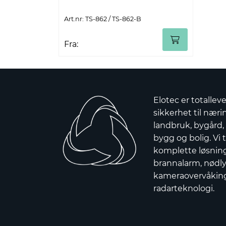
Art.nr: TS-862 / TS-862-B
Fra:
Elotec er totallev
sikkerhet til nærin
landbruk, bygård,
bygg og bolig. Vi t
komplette løsnin
brannalarm, nødly
kameraovervåkin
radarteknologi.