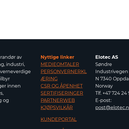
erandør av
Nyttige linker
Elotec AS
g, industri,
MEDIEOMTALER
Søndre
 verneverdige
PERSONVERNERKL
Industrivegen
ilbyr
ÆRING
N 7340 Oppdal
ger innen
CSR OG ÅPENHET
Norway
s,
SERTIFISERINGER
Tlf. +47 724 24
g og
PARTNERWEB
E-post:
KJØPSVILKÅR
post@elotec.
KUNDEPORTAL