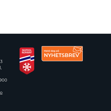
 3
,
 900
no