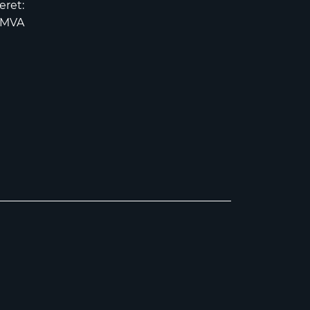
eret:
2MVA