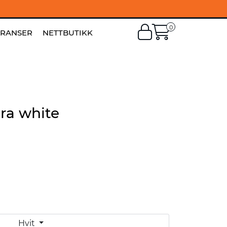
0
EN
|
FI
ERANSER
NETTBUTIKK
ra white
Hvit