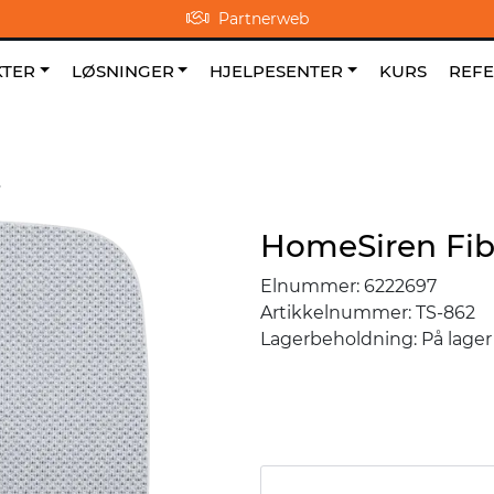
Partnerweb
0
NO
|
|
Om oss
Favoritter
TER
LØSNINGER
HJELPESENTER
KURS
REF
HomeSiren Fib
Elnummer:
6222697
Artikkelnummer:
TS-862
Lagerbeholdning:
På lager