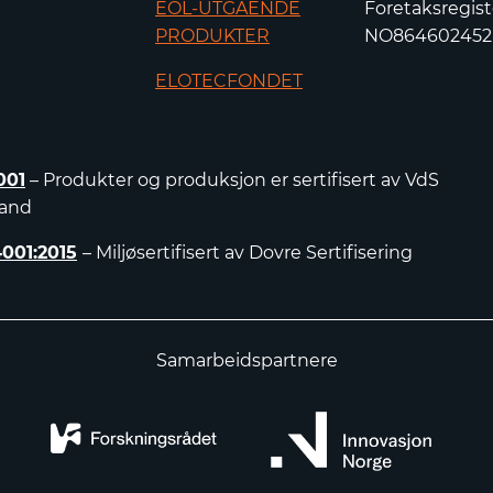
EOL-UTGÅENDE
Foretaksregist
PRODUKTER
NO86460245
ELOTECFONDET
001
– Produkter og produksjon er sertifisert av VdS
land
4001:2015
– Miljøsertifisert av Dovre Sertifisering
Samarbeidspartnere