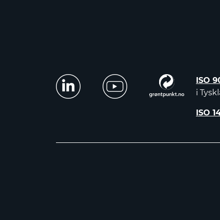
ISO 9
i Tysk
ISO 1