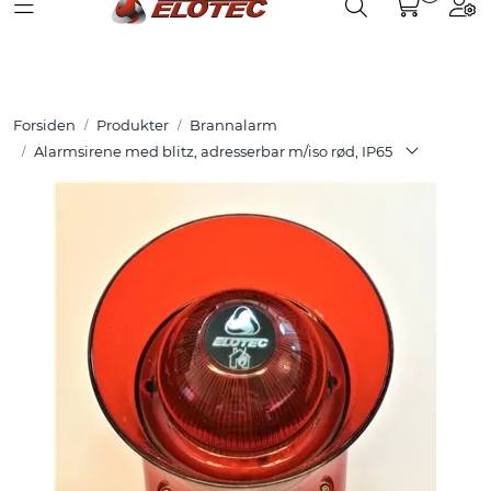
Toggle navigation
Toggle search
Togg
Skip to main content
Partnerweb
Produkter
Forsiden
Produkter
Brannalarm
Løsninger
Alarmsirene med blitz, adresserbar m/iso rød, IP65
Hjelpesenter
Kurs
Referanser
Nettbutikk