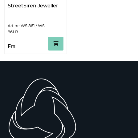
StreetSiren Jeweller
Art.nr: WS 861 / WS
861 B
Fra: