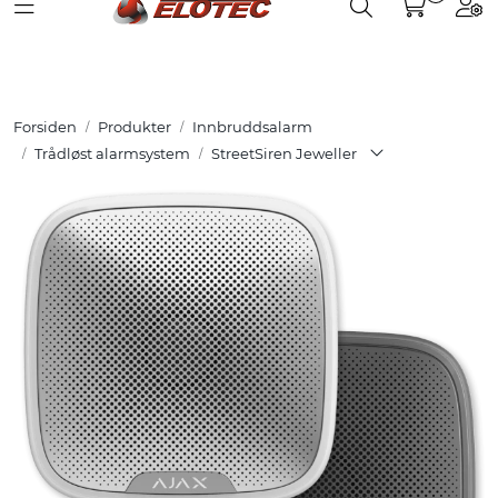
Toggle navigation
Toggle search
Togg
Skip to main content
Partnerweb
Produkter
Forsiden
Produkter
Innbruddsalarm
Løsninger
Trådløst alarmsystem
StreetSiren Jeweller
Hjelpesenter
Kurs
Referanser
Nettbutikk