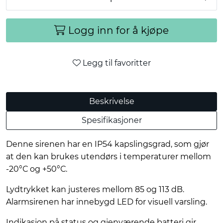
Logg inn for å kjøpe
Legg til favoritter
Beskrivelse
Spesifikasjoner
Denne sirenen har en IP54 kapslingsgrad, som gjør
at den kan brukes utendørs i temperaturer mellom
-20°С og +50°С.
Lydtrykket kan justeres mellom 85 og 113 dB.
Alarmsirenen har innebygd LED for visuell varsling.
Indikasjon på status og gjenværende batteri gir