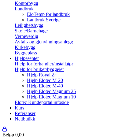
Kontorbygg
Landbruk
EloTemp for landbruk
Lantbruk Sverige
Leilighetsbygg
Skole/Barnehage
Verneverdig
Avfall- og gjenvinningsanlegg
Kirkebygg
Byggeplass
Hjelpesenter
Hjelp for forhandler/installatør
Hjelp for bruker/byggeier
Hjelp Royal Z+
Hjelp Elotec M-20
Hjelp Elotec M-40
Hjelp Elotec Magnum 25
Hjelp Elotec Magnum 10
Elotec Kundeportal infoside
Kurs
Referanser
Nettbutikk
Beløp
0,00