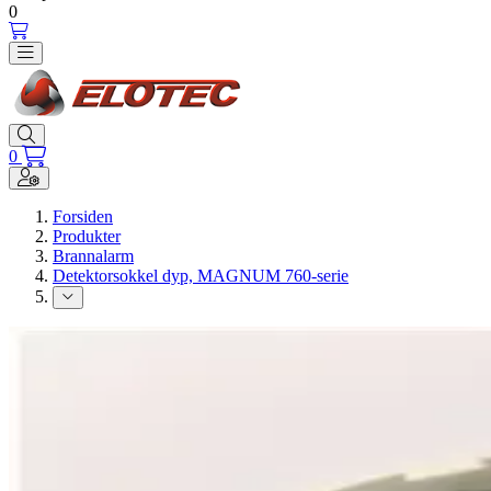
0
Toggle navigation
Toggle search
0
Toggle navigation
Forsiden
Produkter
Brannalarm
Detektorsokkel dyp, MAGNUM 760-serie