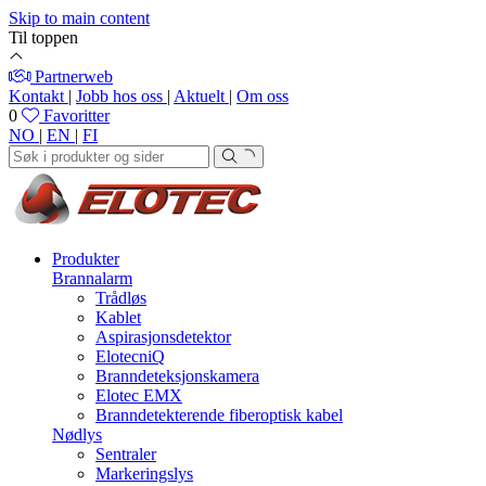
Skip to main content
Til toppen
Partnerweb
Kontakt
|
Jobb hos oss
|
Aktuelt
|
Om oss
0
Favoritter
NO
|
EN
|
FI
Produkter
Brannalarm
Trådløs
Kablet
Aspirasjonsdetektor
ElotecniQ
Branndeteksjonskamera
Elotec EMX
Branndetekterende fiberoptisk kabel
Nødlys
Sentraler
Markeringslys