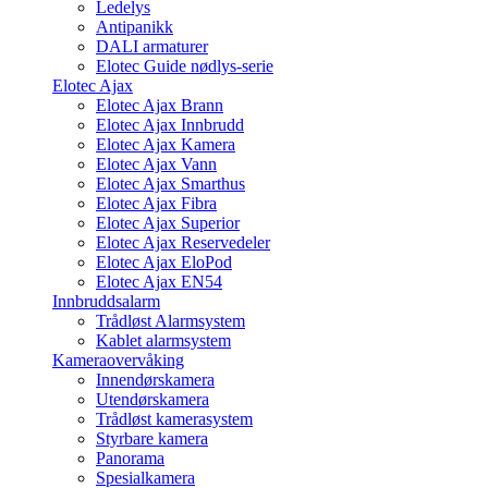
Ledelys
Antipanikk
DALI armaturer
Elotec Guide nødlys-serie
Elotec Ajax
Elotec Ajax Brann
Elotec Ajax Innbrudd
Elotec Ajax Kamera
Elotec Ajax Vann
Elotec Ajax Smarthus
Elotec Ajax Fibra
Elotec Ajax Superior
Elotec Ajax Reservedeler
Elotec Ajax EloPod
Elotec Ajax EN54
Innbruddsalarm
Trådløst Alarmsystem
Kablet alarmsystem
Kameraovervåking
Innendørskamera
Utendørskamera
Trådløst kamerasystem
Styrbare kamera
Panorama
Spesialkamera