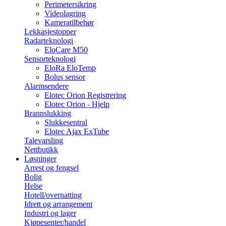
Perimetersikring
Videolagring
Kameratilbehør
Lekkasjestopper
Radarteknologi
EloCare M50
Sensorteknologi
EloRa EloTemp
Bolus sensor
Alarmsendere
Elotec Orion Registrering
Elotec Orion - Hjelp
Brannslukking
Slukkesentral
Elotec Ajax ExTube
Talevarsling
Nettbutikk
Løsninger
Arrest og fengsel
Bolig
Helse
Hotell/overnatting
Idrett og arrangement
Industri og lager
Kjøpesenter/handel