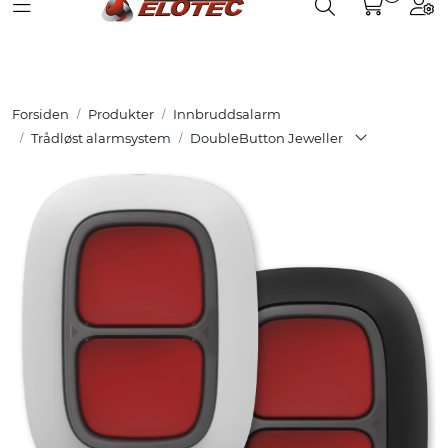
Toggle navigation
Toggle search
Togg
Skip to main content
Partnerweb
Produkter
Forsiden
Produkter
Innbruddsalarm
Løsninger
Trådløst alarmsystem
DoubleButton Jeweller
Hjelpesenter
Kurs
Referanser
Nettbutikk