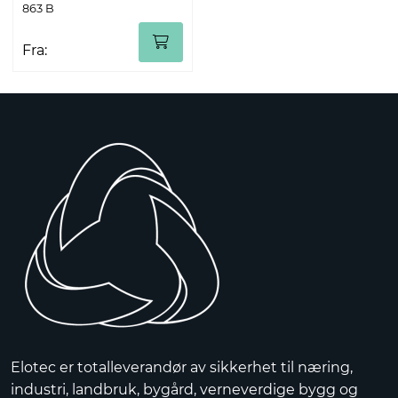
863 B
Fra:
Elotec er totalleverandør av sikkerhet til næring,
industri, landbruk, bygård, verneverdige bygg og