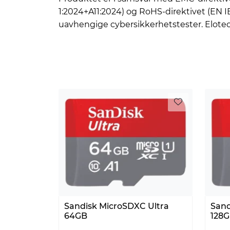
1:2024+A11:2024) og RoHS-direktivet (EN
uavhengige cybersikkerhetstester. Elotec
Sandisk MicroSDXC Ultra
Sand
64GB
128