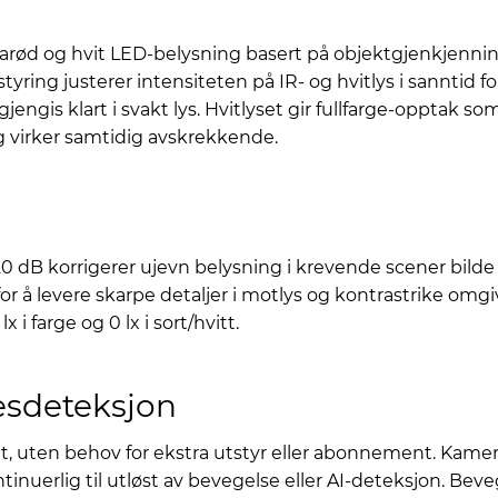
arød og hvit LED-belysning basert på objektgjenkjenni
styring justerer intensiteten på IR- og hvitlys i sanntid 
ngis klart i svakt lys. Hvitlyset gir fullfarge-opptak so
og virker samtidig avskrekkende.
 korrigerer ujevn belysning i krevende scener bilde fo
å levere skarpe detaljer i motlys og kontrastrike omgive
 farge og 0 lx i sort/hvitt.
esdeteksjon
raet, uten behov for ekstra utstyr eller abonnement. Ka
tinuerlig til utløst av bevegelse eller AI-deteksjon. Bev