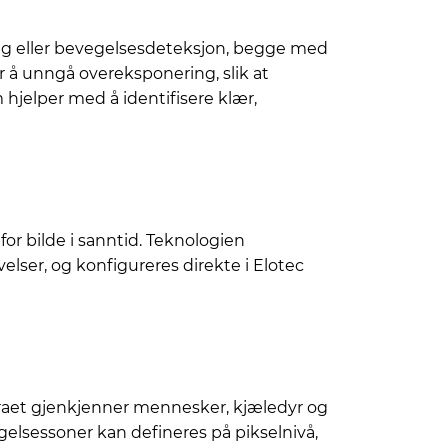
ng eller bevegelsesdeteksjon, begge med
for å unngå overeksponering, slik at
m hjelper med å identifisere klær,
r bilde i sanntid. Teknologien
lser, og konfigureres direkte i Elotec
meraet gjenkjenner mennesker, kjæledyr og
egelsessoner kan defineres på pikselnivå,