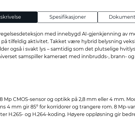
skrivelse
Spesifikasjoner
Dokument
elsesdeteksjon med innebygd AI-gjenkjenning av menne
e på tilfeldig aktivitet. Takket være hybrid belysning v
lder også i svakt lys – samtidig som det plutselige hvit
niverset samspiller kameraet med innbrudds-, brann- og 
 Mp CMOS-sensor og optikk på 2,8 mm eller 4 mm. Mode
4 mm gir 85° for korridorer og trangere rom. 8 Mp-vari
øtter H.265- og H.264-koding. Høyere oppløsning gir bedre