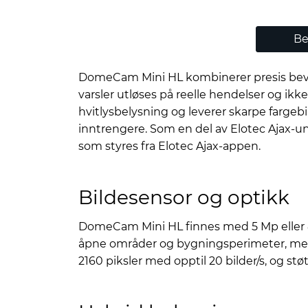
Be
DomeCam Mini HL kombinerer presis beveg
varsler utløses på reelle hendelser og ikk
hvitlysbelysning og leverer skarpe fargebi
inntrengere. Som en del av Elotec Ajax-u
som styres fra Elotec Ajax-appen.
Bildesensor og optikk
DomeCam Mini HL finnes med 5 Mp eller 8
åpne områder og bygningsperimeter, mens 
2160 piksler med opptil 20 bilder/s, og st