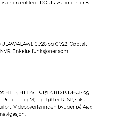
vigasjonen enklere. DORI-avstander for 8
1 (ULAW/ALAW), G.726 og G.722. Opptak
jax NVR. Enkelte funksjoner som
net HTTP, HTTPS, TCP/IP, RTSP, DHCP og
ofile T og M) og støtter RTSP, slik at
fort. Videooverføringen bygger på Ajax’
navigasjon.