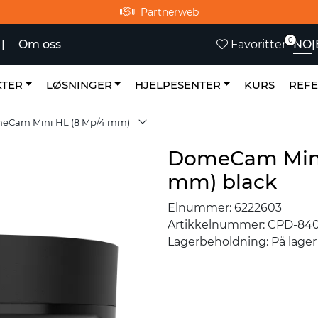
Partnerweb
0
NO
|
|
Om oss
Favoritter
TER
LØSNINGER
HJELPESENTER
KURS
REF
eCam Mini HL (8 Mp/4 mm)
DomeCam Mini
mm) black
Elnummer:
6222603
Artikkelnummer:
CPD-840
Lagerbeholdning:
På lager