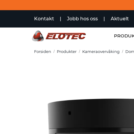
Skip to main content
Kontakt
|
Jobb hos oss
|
Aktuelt
PRODUK
Forsiden
Produkter
Kameraovervåking
Dom