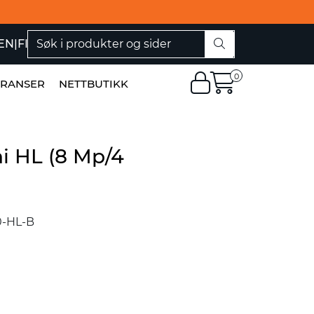
EN
|
FI
0
ERANSER
NETTBUTIKK
 HL (8 Mp/4
-HL-B