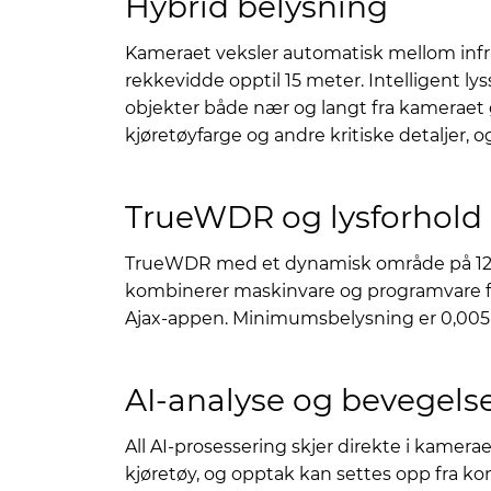
Hybrid belysning
Kameraet veksler automatisk mellom infr
rekkevidde opptil 15 meter. Intelligent lys
objekter både nær og langt fra kameraet gje
kjøretøyfarge og andre kritiske detaljer, 
TrueWDR og lysforhold
TrueWDR med et dynamisk område på 120 dB
kombinerer maskinvare og programvare for 
Ajax-appen. Minimumsbelysning er 0,005 lx i
AI-analyse og bevegels
All AI-prosessering skjer direkte i kame
kjøretøy, og opptak kan settes opp fra kon