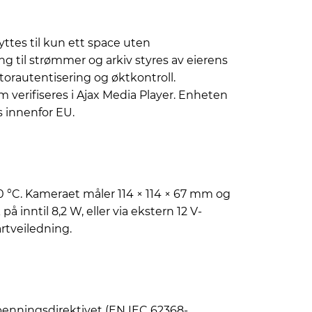
ttes til kun ett space uten
g til strømmer og arkiv styres av eierens
torautentisering og øktkontroll.
m verifiseres i Ajax Media Player. Enheten
s innenfor EU.
60 °C. Kameraet måler 114 × 114 × 67 mm og
på inntil 8,2 W, eller via ekstern 12 V-
rtveiledning.
penningsdirektivet (EN IEC 62368-