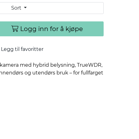
Sort
Logg inn for å kjøpe
Legg til favoritter
-kamera med hybrid belysning, TrueWDR,
innendørs og utendørs bruk – for fullfarget