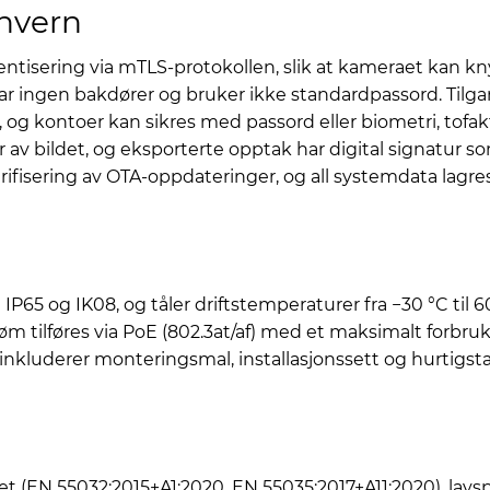
nvern
isering via mTLS-protokollen, slik at kameraet kan kny
r ingen bakdører og bruker ikke standardpassord. Tilgan
, og kontoer kan sikres med passord eller biometri, tofak
av bildet, og eksporterte opptak har digital signatur so
ifisering av OTA-oppdateringer, og all systemdata lagre
P65 og IK08, og tåler driftstemperaturer fra −30 °C til 
trøm tilføres via PoE (802.3at/af) med et maksimalt forbruk 
 inkluderer monteringsmal, installasjonssett og hurtigsta
t (EN 55032:2015+A1:2020, EN 55035:2017+A11:2020), lavs