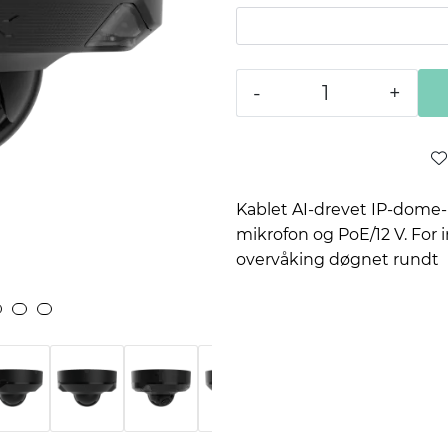
-
+
Kablet AI-drevet IP-dome
mikrofon og PoE/12 V. For 
overvåking døgnet rundt