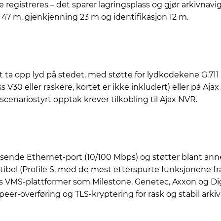
de registreres – det sparer lagringsplass og gjør arkivna
47 m, gjenkjenning 23 m og identifikasjon 12 m.
t ta opp lyd på stedet, med støtte for lydkodekene G.71
s V30 eller raskere, kortet er ikke inkludert) eller på A
enariostyrt opptak krever tilkobling til Ajax NVR.
assende Ethernet-port (10/100 Mbps) og støtter blant an
 (Profile S, med de mest etterspurte funksjonene fra Pr
s VMS-plattformer som Milestone, Genetec, Axxon og Digi
r-overføring og TLS-kryptering for rask og stabil arkiv