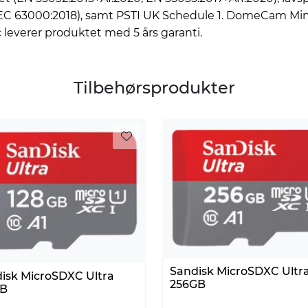
 IEC 63000:2018), samt PSTI UK Schedule 1. DomeCam Mi
 leverer produktet med 5 års garanti.
Tilbehørsprodukter
Sandisk MicroSDXC Ultr
isk MicroSDXC Ultra
256GB
GB