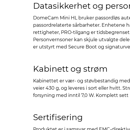
Datasikkerhet og perso
DomeCam Mini HL bruker passordløs autent
passordrelaterte sårbarheter. Enhetene ha
rettigheter, PRO-tilgang er tidsbegrenset
Personvernsoner kan skjule utvalgte deler 
er utstyrt med Secure Boot og signaturver
Kabinett og strøm
Kabinettet er vær- og støvbestandig med I
veier 430 g, og leveres i sort eller hvitt. S
forsyning med inntil 7,0 W. Komplett sett
Sertifisering
Produktet er i samsvar med EMC-direktive