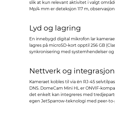
slik at kun relevant aktivitet i valgt områ
Mp/4 mm er deteksjon 117 m, observasjon 
Lyd og lagring
En innebygd digital mikrofon lar kamerae
lagres på microSD-kort opptil 256 GB (Clas
synkronisering med systemhendelser og sc
Nettverk og integrasjon
Kameraet kobles til via én RJ-45 selvtilp
DNS. DomeCam Mini HL er ONVIF-kompatibel
det enkelt kan integreres med tredjepart
egen JetSparrow-teknologi med peer-to-pee