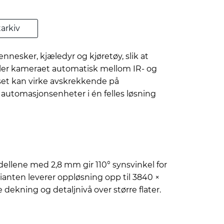
arkiv
sker, kjæledyr og kjøretøy, slik at
eksler kameraet automatisk mellom IR- og
lyset kan virke avskrekkende på
automasjonsenheter i én felles løsning
llene med 2,8 mm gir 110° synsvinkel for
anten leverer oppløsning opp til 3840 ×
 dekning og detaljnivå over større flater.