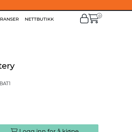
0
EN
|
FI
ERANSER
NETTBUTIKK
tery
BAT1
Logg inn for å kjøpe