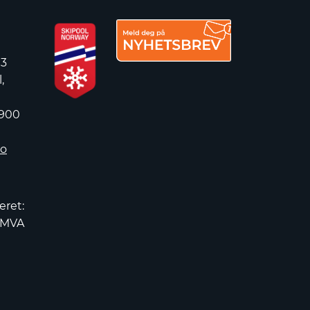
 3
,
 900
no
eret:
2MVA