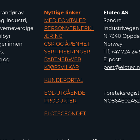
erandør av
Nyttige linker
Elotec AS
g, industri,
MEDIEOMTALER
Søndre
 verneverdige
PERSONVERNERKL
Industrivegen
ilbyr
ÆRING
N 7340 Oppdal
ger innen
CSR OG ÅPENHET
Norway
s,
SERTIFISERINGER
Tlf. +47 724 24
g og
PARTNERWEB
E-post:
KJØPSVILKÅR
post@elotec.
KUNDEPORTAL
EOL-UTGÅENDE
Foretaksregist
PRODUKTER
NO86460245
ELOTECFONDET