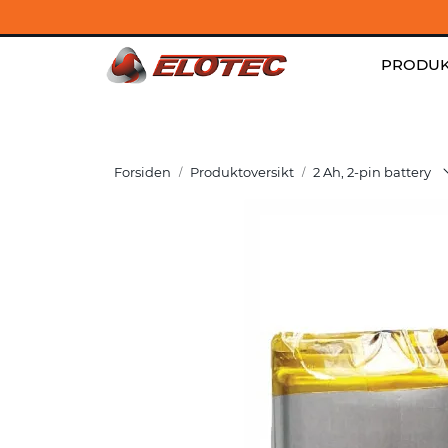
Skip to main content
Kontakt
|
Jobb hos oss
|
Aktuelt
PRODUK
Forsiden
Produktoversikt
2 Ah, 2-pin battery