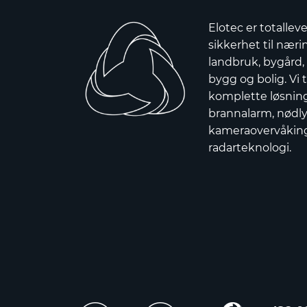
Elotec er totallev
sikkerhet til nærin
landbruk, bygård,
bygg og bolig. Vi t
komplette løsnin
brannalarm, nødly
kameraovervåkin
radarteknologi.