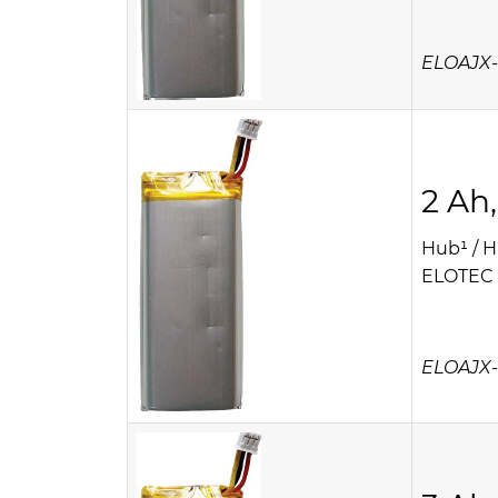
ELOAJX-
2 Ah,
Hub¹ / H
ELOTEC A
ELOAJX