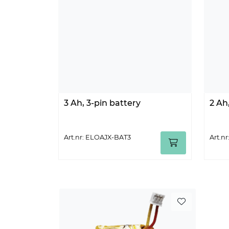
3 Ah, 3-pin battery
2 Ah
Art.nr: ELOAJX-BAT3
Art.n