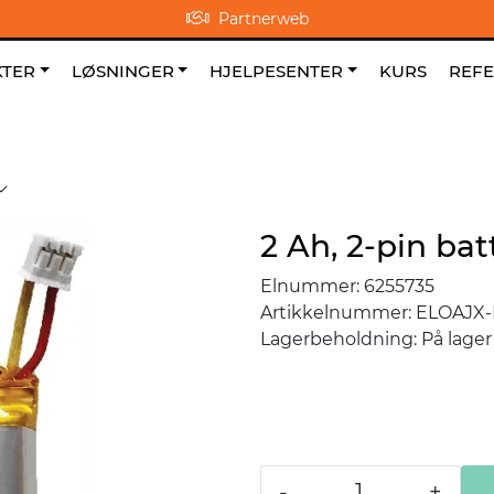
Partnerweb
0
NO
|
|
Om oss
Favoritter
TER
LØSNINGER
HJELPESENTER
KURS
REF
2 Ah, 2-pin bat
Elnummer:
6255735
Artikkelnummer:
ELOAJX-
Lagerbeholdning:
På lager
-
+