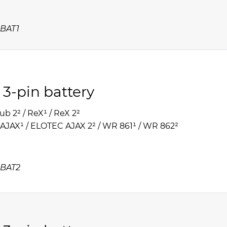
BAT1
 3-pin battery
ub 2² / ReX¹ / ReX 2²
JAX¹ / ELOTEC AJAX 2² / WR 861¹ / WR 862²
-BAT2