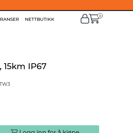
0
EN
|
FI
ERANSER
NETTBUTIKK
, 15km IP67
GTW3
Logg inn for å kjøpe