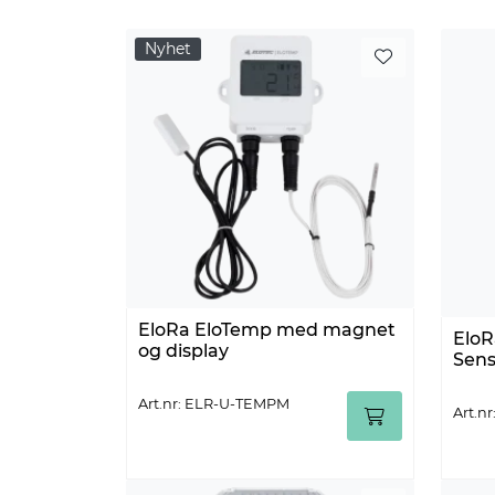
Nyhet
EloRa EloTemp med magnet
EloR
og display
Sens
Art.nr: ELR-U-TEMPM
Art.n