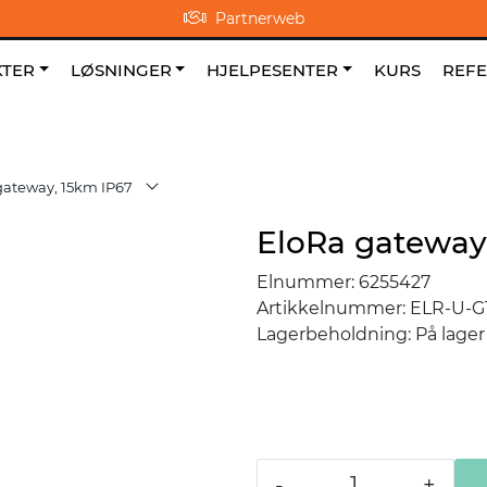
Partnerweb
0
NO
|
|
Om oss
Favoritter
TER
LØSNINGER
HJELPESENTER
KURS
REF
gateway, 15km IP67
EloRa gateway
Elnummer:
6255427
Artikkelnummer:
ELR-U-
Lagerbeholdning:
På lager
-
+