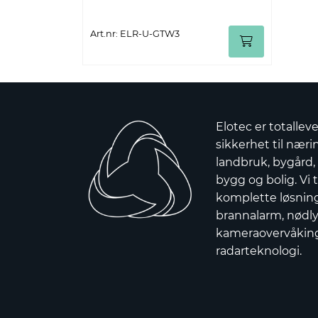
Art.nr: ELR-U-GTW3
Elotec er totallev
sikkerhet til nærin
landbruk, bygård,
bygg og bolig. Vi t
komplette løsnin
brannalarm, nødly
kameraovervåkin
radarteknologi.