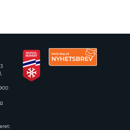
 3
,
 900
no
eret: