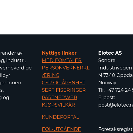
erandør av
Nyttige linker
Elotec AS
g, industri,
MEDIEOMTALER
Søndre
 verneverdige
PERSONVERNERKL
Industrivegen
ilbyr
ÆRING
N 7340 Oppdal
ger innen
CSR OG ÅPENHET
Norway
s,
SERTIFISERINGER
Tlf. +47 724 24
g og
PARTNERWEB
E-post:
KJØPSVILKÅR
post@elotec.
KUNDEPORTAL
EOL-UTGÅENDE
Foretaksregist