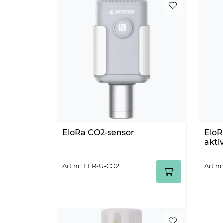
EloRa CO2-sensor
EloR
aktiv
Art.nr: ELR-U-CO2
Art.n