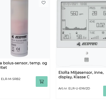
a bolus-sensor, temp. og
itet
EloRa Miljøsensor, inne,
display, Klasse C
r: ELR-M-SRB2
Art.nr: ELR-U-ENV2D