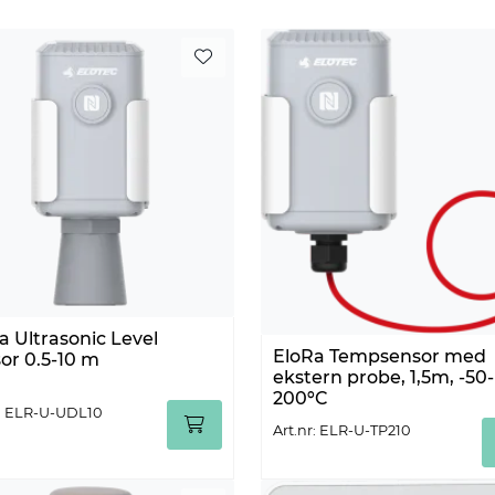
a Ultrasonic Level
EloRa Tempsensor med
or 0.5-10 m
ekstern probe, 1,5m, -50-
200ºC
r: ELR-U-UDL10
Art.nr: ELR-U-TP210