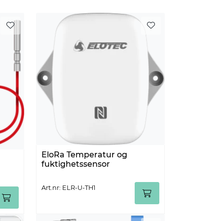
EloRa Temperatur og
fuktighetssensor
Art.nr: ELR-U-TH1