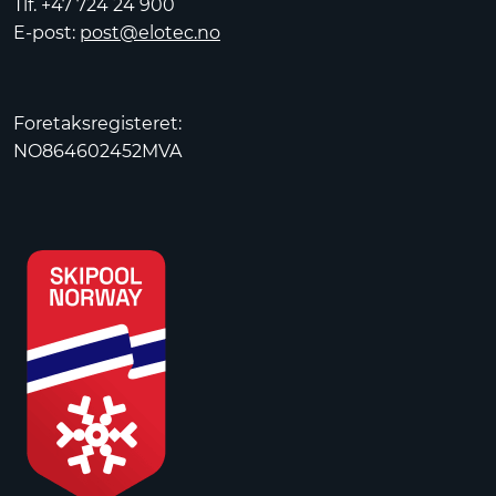
Tlf. +47 724 24 900
E-post:
post@elotec.no
Foretaksregisteret:
NO864602452MVA