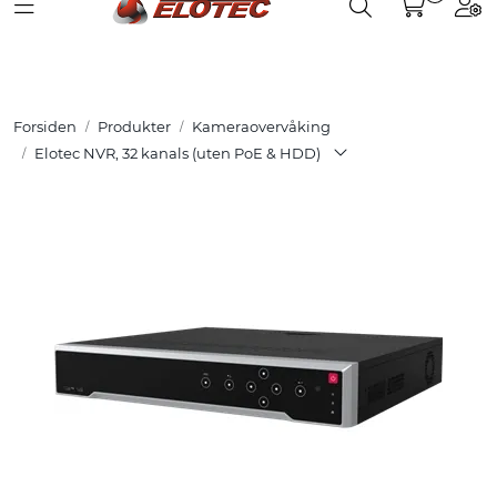
Toggle navigation
Toggle search
Togg
Skip to main content
Partnerweb
Produkter
Forsiden
Produkter
Kameraovervåking
Løsninger
Elotec NVR, 32 kanals (uten PoE & HDD)
Hjelpesenter
Kurs
Referanser
Nettbutikk