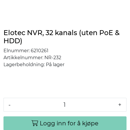
Elotec NVR, 32 kanals (uten PoE &
HDD)
Elnummer:
6210261
Artikkelnummer:
NR-232
Lagerbeholdning:
På lager
-
+
Logg inn for å kjøpe