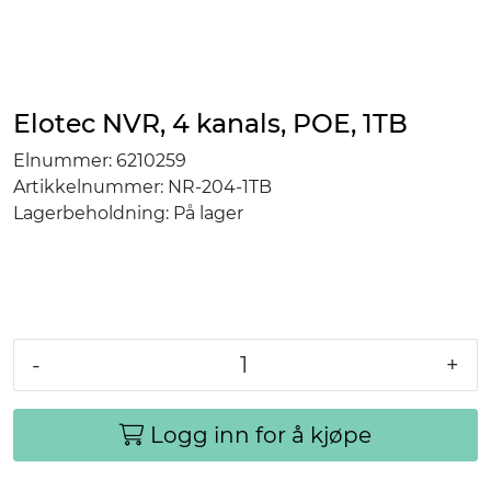
Elotec NVR, 4 kanals, POE, 1TB
Elnummer:
6210259
Artikkelnummer:
NR-204-1TB
Lagerbeholdning:
På lager
-
+
Logg inn for å kjøpe