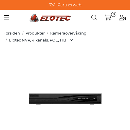
Skip to main content
Partnerweb
0
Toggle navigation
Toggle search
Togg
Produkter
Forsiden
Produkter
Kameraovervåking
Løsninger
Elotec NVR, 4 kanals, POE, 1TB
Hjelpesenter
Kurs
Referanser
Nettbutikk