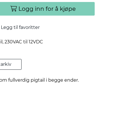
Logg inn for å kjøpe
Legg til favoritter
l, 230VAC til 12VDC
arkiv
 fullverdig pigtail i begge ender.