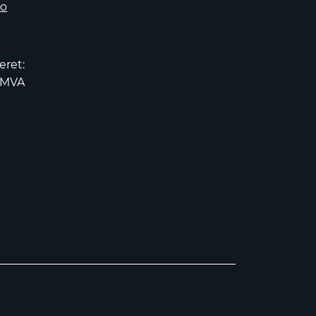
no
eret:
2MVA