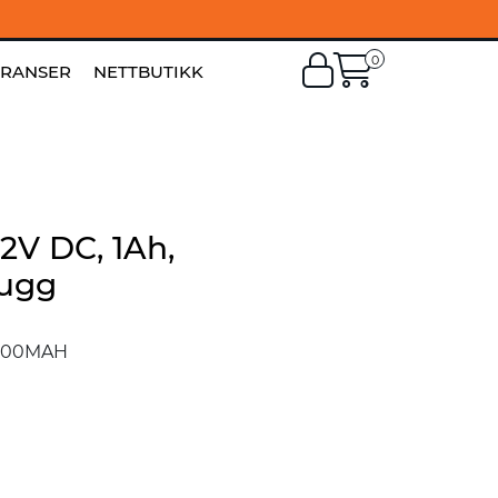
0
EN
|
FI
ERANSER
NETTBUTIKK
12V DC, 1Ah,
lugg
000MAH