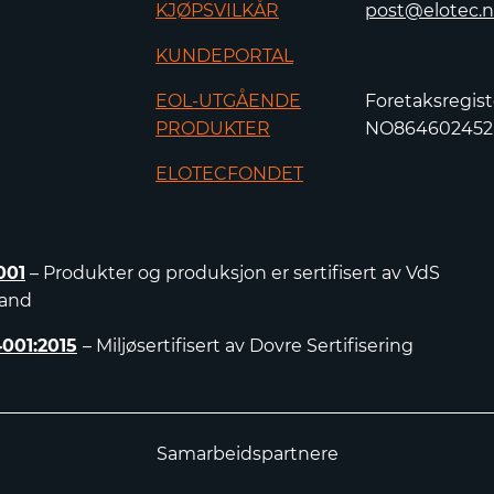
KJØPSVILKÅR
post@elotec.
KUNDEPORTAL
EOL-UTGÅENDE
Foretaksregist
PRODUKTER
NO86460245
ELOTECFONDET
001
– Produkter og produksjon er sertifisert av VdS
land
4001:2015
– Miljøsertifisert av Dovre Sertifisering
Samarbeidspartnere