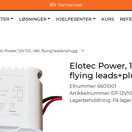
Partnerweb
0
NO
|
|
Om oss
Favoritter
TER
LØSNINGER
HJELPESENTER
KURS
REF
ec Power, 12V DC, 1Ah, flying leads+plugg
Elotec Power, 
flying leads+p
Elnummer:
6601001
Artikkelnummer:
EP-12V1
Lagerbeholdning:
På lager