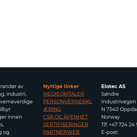
erandør av
Nyttige linker
Elotec AS
g, industri,
MEDIEOMTALER
Søndre
 verneverdige
PERSONVERNERKL
Industrivegen
ilbyr
ÆRING
N 7340 Oppdal
ger innen
CSR OG ÅPENHET
Norway
s,
SERTIFISERINGER
Tlf. +47 724 24
g og
PARTNERWEB
E-post: