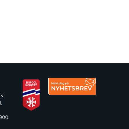
 3
,
 900