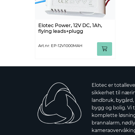
Elotec Power, 12V DC, 1Ah,
flying leads+plugg
Art.nr: EP-12V1000MAH
Elotec er totallev
sikkerhet til nærin
landbruk, bygård,
bygg og bolig. Vi t
komplette løsnin
brannalarm, nødly
kameraovervåkin