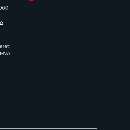
 900
no
eret:
2MVA