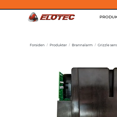
Skip to main content
Kontakt
|
Jobb hos oss
|
Aktuelt
PRODUK
Forsiden
Produkter
Brannalarm
Grizzle sen