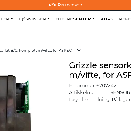
Partnerweb
0
NO
|
|
Om oss
Favoritter
TER
LØSNINGER
HJELPESENTER
KURS
REF
sorkit B/C, komplett m/vifte, for ASPECT
Grizzle sensork
m/vifte, for A
Elnummer:
6207242
Artikkelnummer:
SENSORK
Lagerbeholdning:
På lager