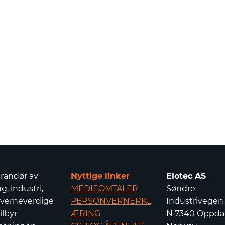
erandør av
Nyttige linker
Elotec AS
g, industri,
MEDIEOMTALER
Søndre
 verneverdige
PERSONVERNERKL
Industrivegen
ilbyr
ÆRING
N 7340 Oppdal