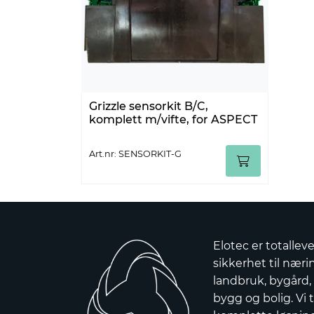
Grizzle sensorkit B/C,
komplett m/vifte, for ASPECT
Art.nr: SENSORKIT-G
Elotec er totallev
sikkerhet til nærin
landbruk, bygård,
bygg og bolig. Vi t