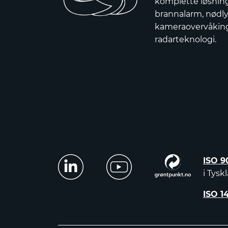
komplette løsnin
brannalarm, nødly
kameraovervåkin
radarteknologi.
ISO 9
i Tysk
ISO 1