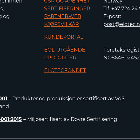
ger innen
CSR OG ÅPENHET
Norway
s,
SERTIFISERINGER
Tlf. +47 724 24
g og
PARTNERWEB
E-post:
KJØPSVILKÅR
post@elotec.
KUNDEPORTAL
EOL-UTGÅENDE
Foretaksregist
PRODUKTER
NO86460245
ELOTECFONDET
001
– Produkter og produksjon er sertifisert av VdS
land
4001:2015
– Miljøsertifisert av Dovre Sertifisering