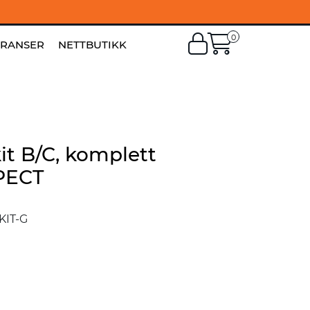
0
EN
|
FI
ERANSER
NETTBUTIKK
it B/C, komplett
SPECT
IT-G