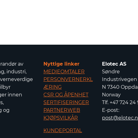
erandør av
Nyttige linker
Elotec AS
g, industri,
MEDIEOMTALER
Søndre
 verneverdige
PERSONVERNERKL
Industrivegen
ilbyr
ÆRING
N 7340 Oppdal
ger innen
CSR OG ÅPENHET
Norway
s,
SERTIFISERINGER
Tlf. +47 724 24
g og
PARTNERWEB
E-post:
KJØPSVILKÅR
post@elotec.
KUNDEPORTAL