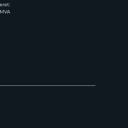
eret:
2MVA