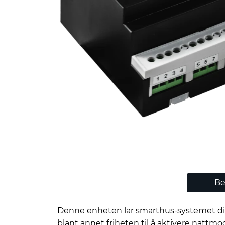
Be
Denne enheten lar smarthus-systemet ditt 
blant annet friheten til å aktivere natt