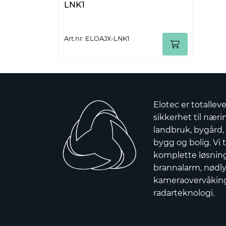
LNK1
Art.nr: ELOAJX-LNK1
Elotec er totallev
sikkerhet til nærin
landbruk, bygård,
bygg og bolig. Vi t
komplette løsnin
brannalarm, nødly
kameraovervåkin
radarteknologi.