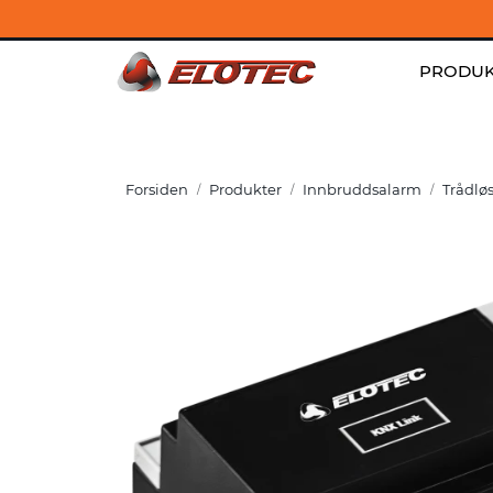
Skip to main content
Kontakt
|
Jobb hos oss
|
Aktuelt
PRODUK
Forsiden
Produkter
Innbruddsalarm
Trådlø