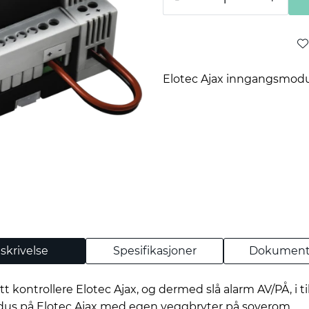
Elotec Ajax inngangsmodu
skrivelse
Spesifikasjoner
Dokument
kontrollere Elotec Ajax, og dermed slå alarm AV/PÅ, i til
modus på Elotec Ajax med egen veggbryter på soverom.