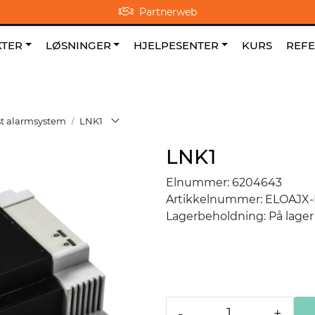
Partnerweb
0
NO
|
|
Om oss
Favoritter
TER
LØSNINGER
HJELPESENTER
KURS
REF
st alarmsystem
LNK1
LNK1
Elnummer:
6204643
Artikkelnummer:
ELOAJX-
Lagerbeholdning:
På lager
-
+