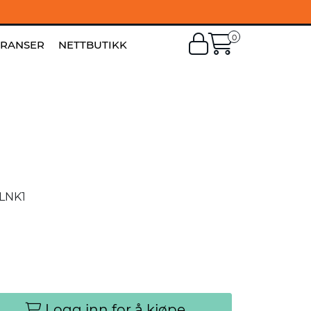
0
EN
|
FI
ERANSER
NETTBUTIKK
LNK1
Logg inn for å kjøpe