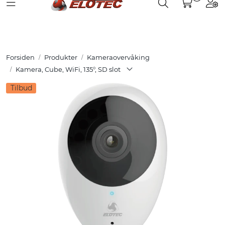
Toggle navigation
Toggle search
Togg
Skip to main content
Partnerweb
Produkter
Forsiden
Produkter
Kameraovervåking
Løsninger
Kamera, Cube, WiFi, 135°, SD slot
Tilbud
Hjelpesenter
Kurs
Referanser
Nettbutikk