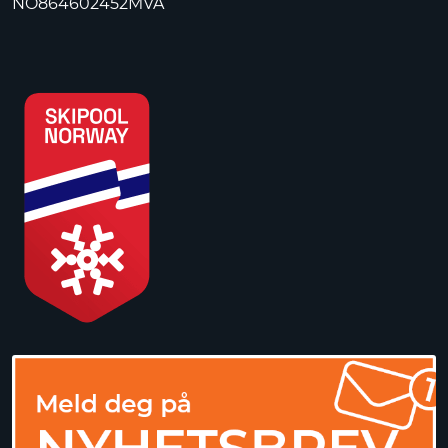
NO864602452MVA