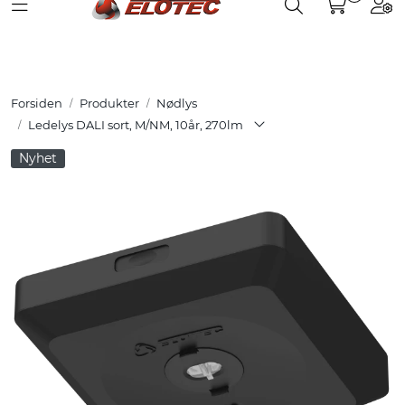
Toggle navigation
Toggle search
Togg
Skip to main content
Partnerweb
Produkter
Forsiden
Produkter
Nødlys
Løsninger
Ledelys DALI sort, M/NM, 10år, 270lm
Nyhet
Hjelpesenter
Kurs
Referanser
Nettbutikk