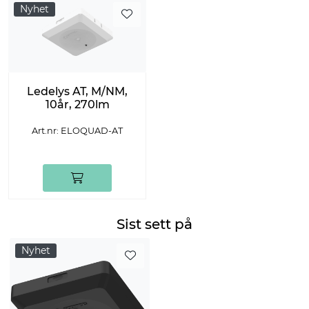
Nyhet
Ledelys AT, M/NM,
10år, 270lm
Art.nr: ELOQUAD-AT
Sist sett på
Nyhet