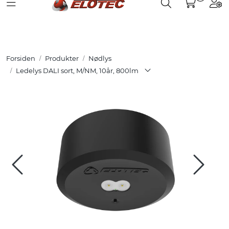
Toggle navigation
Toggle search
Togg
Skip to main content
Partnerweb
Produkter
Forsiden
Produkter
Nødlys
Løsninger
Ledelys DALI sort, M/NM, 10år, 800lm
Hjelpesenter
Kurs
Referanser
Nettbutikk