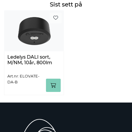
Sist sett på
Ledelys DALI sort,
M/NM, 10år, 800lm
Art.nr: ELOVATE-
DA-B