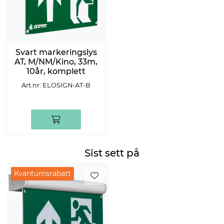
Svart markeringslys
AT, M/NM/Kino, 33m,
10år, komplett
Art.nr: ELOSIGN-AT-B
Sist sett på
Kvantumsrabatt
Kvantumsrabatt