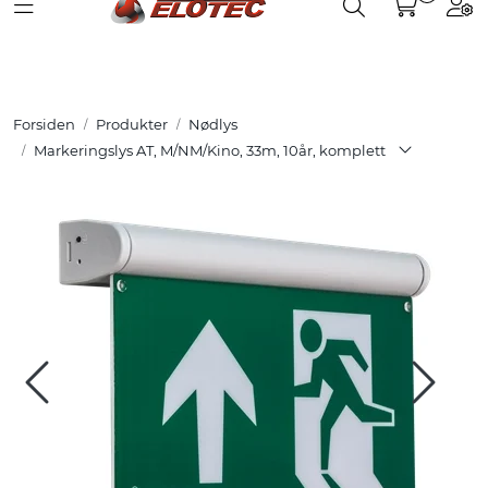
Toggle navigation
Toggle search
Togg
Skip to main content
Partnerweb
Produkter
Forsiden
Produkter
Nødlys
Løsninger
Markeringslys AT, M/NM/Kino, 33m, 10år, komplett
Hjelpesenter
Kurs
Referanser
Nettbutikk