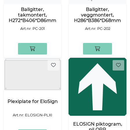
Ballgitter,
Ballgitter,
takmontert,
veggmontert,
H272*B406*D86mm
H286*B386*D68mm
Art.nr: PC-201
Art.nr: PC-202
Plexiplate for EloSign
Art.nr: ELOSIGN-PLXI
ELOSIGN piktogram,
pil OPP