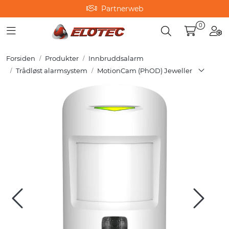
Skip to main content
Partnerweb
0
Toggle navigation
Toggle search
Togg
Produkter
Forsiden
Produkter
Innbruddsalarm
Løsninger
Trådløst alarmsystem
MotionCam (PhOD) Jeweller
Hjelpesenter
Kurs
Referanser
Nettbutikk