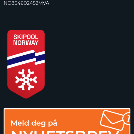
NO864602452MVA