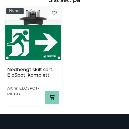
Nyhet
Nedhengt skilt sort,
EloSpot, komplett
Art.nr: ELOSPOT-
PICT-B