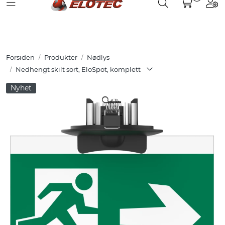
Toggle navigation
Toggle search
Togg
Skip to main content
Partnerweb
Produkter
Forsiden
Produkter
Nødlys
Løsninger
Nedhengt skilt sort, EloSpot, komplett
Nyhet
Hjelpesenter
Kurs
Referanser
Nettbutikk