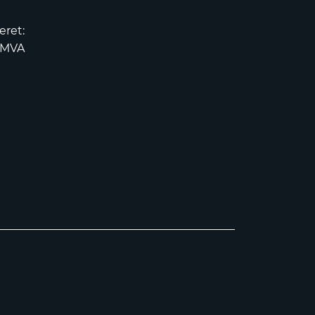
eret:
2MVA