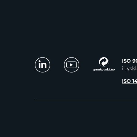
ISO 9
i Tysk
ISO 1