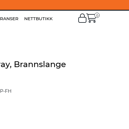
0
EN
|
FI
ERANSER
NETTBUTIKK
ray, Brannslange
P-FH