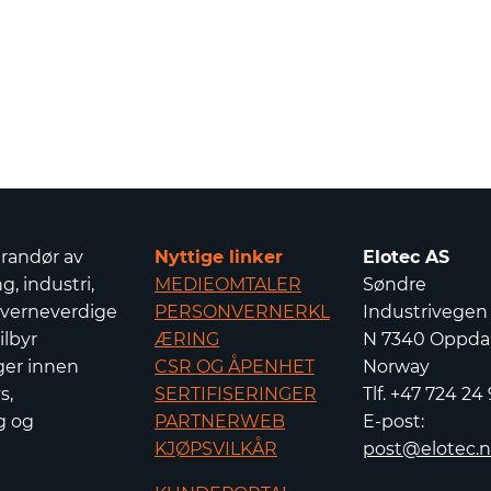
erandør av
Nyttige linker
Elotec AS
g, industri,
MEDIEOMTALER
Søndre
 verneverdige
PERSONVERNERKL
Industrivegen
ilbyr
ÆRING
N 7340 Oppdal
ger innen
CSR OG ÅPENHET
Norway
s,
SERTIFISERINGER
Tlf. +47 724 24
g og
PARTNERWEB
E-post:
KJØPSVILKÅR
post@elotec.