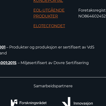
KUNDEPORTAL
EOL-UTGÅENDE
Foretaksregist
PRODUKTER
NO86460245
ELOTECFONDET
001
– Produkter og produksjon er sertifisert av VdS
land
4001:2015
– Miljøsertifisert av Dovre Sertifisering
Samarbeidspartnere