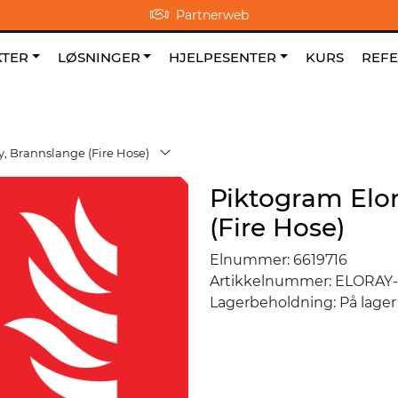
Partnerweb
0
NO
|
|
Om oss
Favoritter
TER
LØSNINGER
HJELPESENTER
KURS
REF
, Brannslange (Fire Hose)
Piktogram Elo
(Fire Hose)
Elnummer:
6619716
Artikkelnummer:
ELORAY-
Lagerbeholdning:
På lager