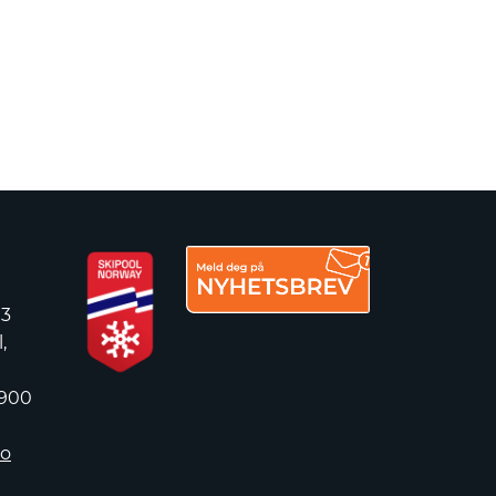
 3
,
 900
no