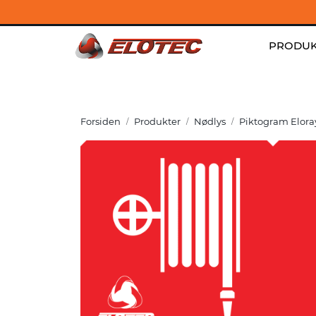
Skip to main content
Kontakt
|
Jobb hos oss
|
Aktuelt
PRODUK
Forsiden
Produkter
Nødlys
Piktogram Eloray