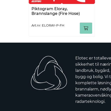
Piktogram Eloray,
Brannslange (Fire Hose)
Art.nr: ELORAY-P-FH
Elotec er totallev
sikkerhet til nærin
landbruk, bygård,
bygg og bolig. Vi t
komplette løsnin
brannalarm, nødly
kameraovervåkin
radarteknologi.