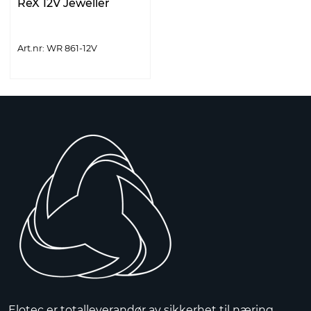
ReX 12V Jeweller
Art.nr: WR 861-12V
Elotec er totalleverandør av sikkerhet til næring,