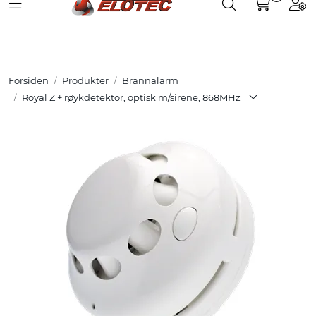
Toggle navigation
Toggle search
Togg
Skip to main content
Partnerweb
Produkter
Forsiden
Produkter
Brannalarm
Løsninger
Royal Z + røykdetektor, optisk m/sirene, 868MHz
Hjelpesenter
Kurs
Referanser
Nettbutikk