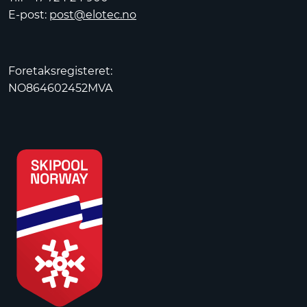
E-post:
post@elotec.no
Foretaksregisteret:
NO864602452MVA