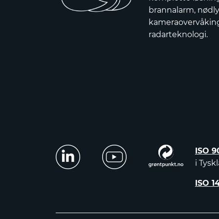
brannalarm, nødly
kameraovervåkin
radarteknologi.
ISO 9
i Tysk
ISO 1