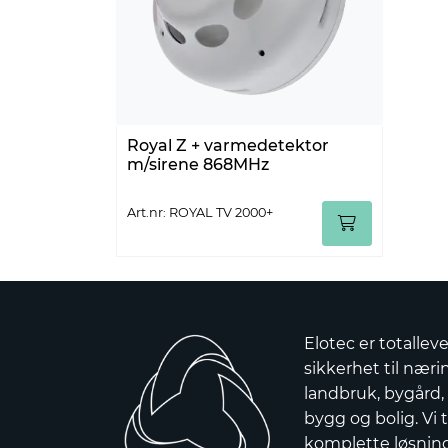
Royal Z + varmedetektor
m/sirene 868MHz
Art.nr: ROYAL TV 2000+
Elotec er totallev
sikkerhet til nærin
landbruk, bygård,
bygg og bolig. Vi t
komplette løsnin