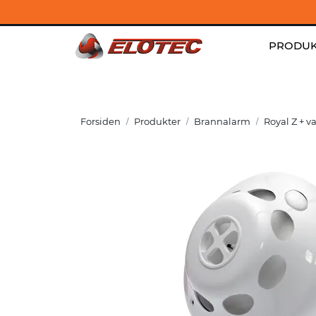
Skip to main content
Kontakt
|
Jobb hos oss
|
Aktuelt
PRODUK
Forsiden
Produkter
Brannalarm
Royal Z + 