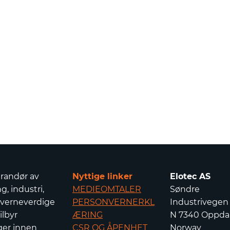
erandør av
Nyttige linker
Elotec AS
g, industri,
MEDIEOMTALER
Søndre
 verneverdige
PERSONVERNERKL
Industrivegen
ilbyr
ÆRING
N 7340 Oppdal
ger innen
CSR OG ÅPENHET
Norway