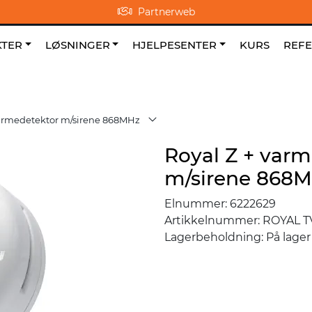
Partnerweb
0
NO
|
|
Om oss
Favoritter
TER
LØSNINGER
HJELPESENTER
KURS
REF
varmedetektor m/sirene 868MHz
Royal Z + var
m/sirene 868
Elnummer:
6222629
Artikkelnummer:
ROYAL T
Lagerbeholdning:
På lager