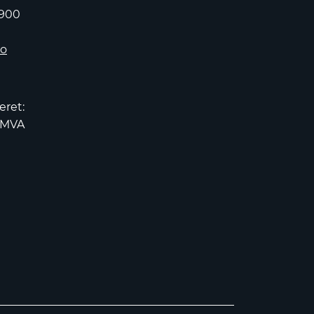
 900
no
eret:
2MVA