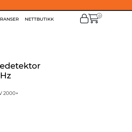
0
EN
|
FI
ERANSER
NETTBUTIKK
medetektor
MHz
V 2000+