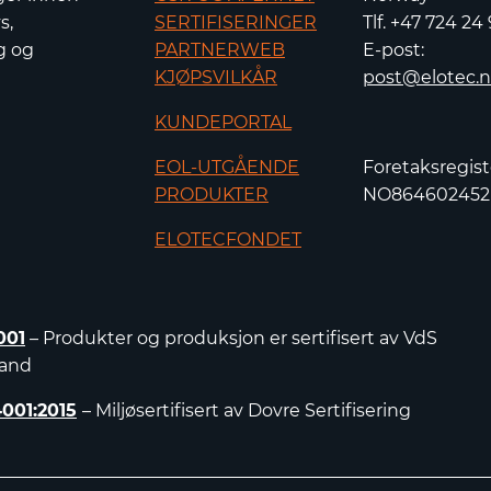
s,
SERTIFISERINGER
Tlf. +47 724 24
g og
PARTNERWEB
E-post:
KJØPSVILKÅR
post@elotec.
KUNDEPORTAL
EOL-UTGÅENDE
Foretaksregist
PRODUKTER
NO86460245
ELOTECFONDET
001
– Produkter og produksjon er sertifisert av VdS
land
4001:2015
– Miljøsertifisert av Dovre Sertifisering