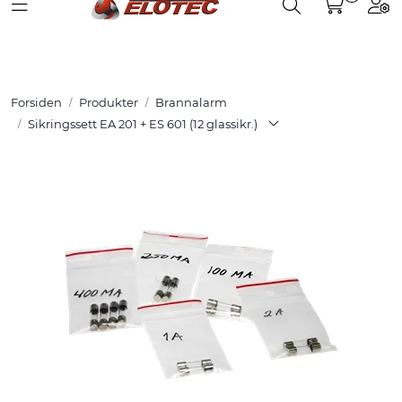
Toggle navigation
Toggle search
Togg
Skip to main content
Partnerweb
Produkter
Forsiden
Produkter
Brannalarm
Løsninger
Sikringssett EA 201 + ES 601 (12 glassikr.)
Hjelpesenter
Kurs
Referanser
Nettbutikk