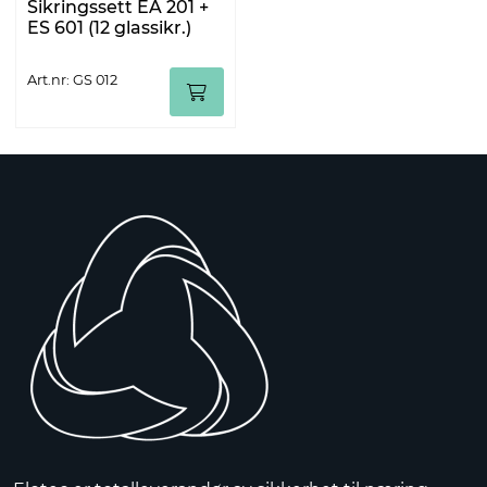
Sikringssett EA 201 +
ES 601 (12 glassikr.)
Art.nr: GS 012