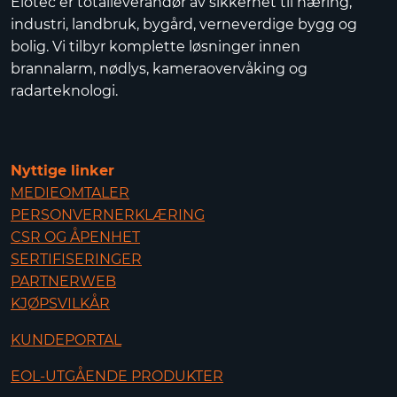
Elotec er totalleverandør av sikkerhet til næring,
industri, landbruk, bygård, verneverdige bygg og
bolig. Vi tilbyr komplette løsninger innen
brannalarm, nødlys, kameraovervåking og
radarteknologi.
Nyttige linker
MEDIEOMTALER
PERSONVERNERKLÆRING
CSR OG ÅPENHET
SERTIFISERINGER
PARTNERWEB
KJØPSVILKÅR
KUNDEPORTAL
EOL-UTGÅENDE PRODUKTER