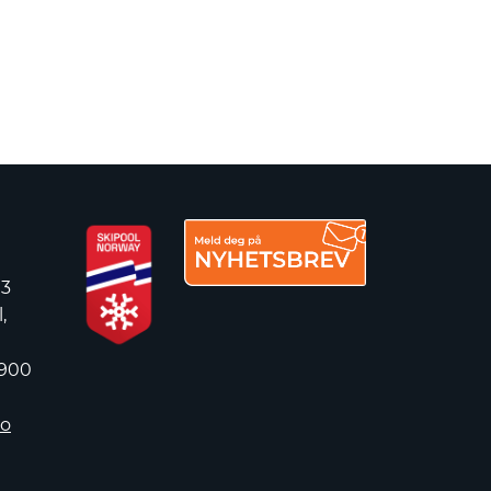
 3
,
 900
no