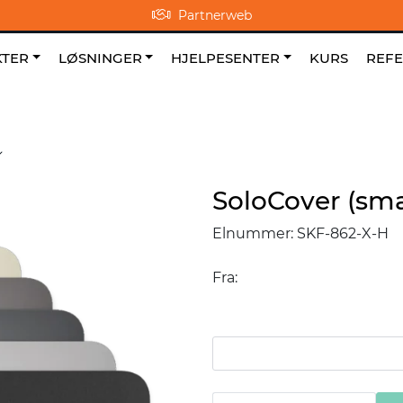
Partnerweb
0
NO
|
|
Om oss
Favoritter
TER
LØSNINGER
HJELPESENTER
KURS
REF
SoloCover (sma
Elnummer:
SKF-862-X-H
Fra: