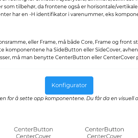
r som tilbehør, da frontene også er horisontale/vertikale.
ter har en -H identifikator i varenummer, eks komponen
sramme, eller Frame, må både Core, Frame og front s
komponentene ha SideButton eller SideCover, avhengig
sser, må man benytte CenterButton eller CenterCover 
Konfigurator
en for å sette opp komponentene. Du får da en visuell ov