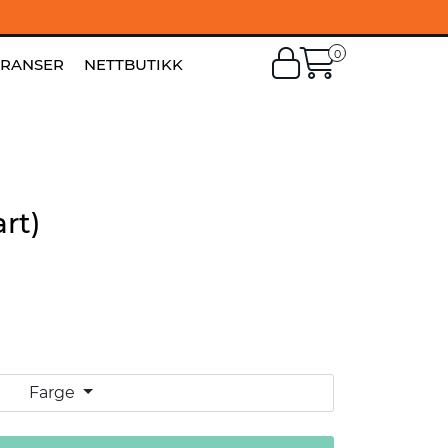
0
EN
|
FI
ERANSER
NETTBUTIKK
rt)
Farge