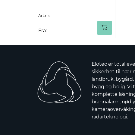
Art.nr:
Fra:
Elotec er totallev
sikkerhet til nærin
landbruk, bygård,
bygg og bolig. Vi t
komplette løsnin
brannalarm, nødly
kameraovervåkin
radarteknologi.