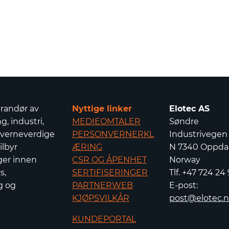
erandør av
Nyttige linker
Elotec AS
g, industri,
MEDIEOMTALER
Søndre
 verneverdige
PERSONVERNERKL
Industrivegen
ilbyr
ÆRING
N 7340 Oppdal
ger innen
CSR OG ÅPENHET
Norway
s,
SERTIFISERINGER
Tlf. +47 724 24
g og
PARTNERWEB
E-post:
KJØPSVILKÅR
post@elotec.
KUNDEPORTAL