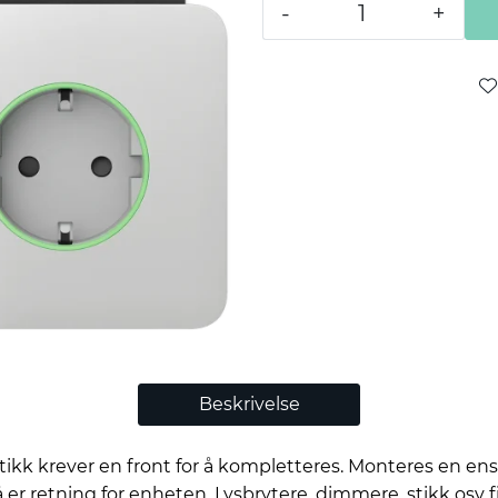
-
+
Beskrivelse
tikk krever en front for å kompletteres. Monteres en en
r retning for enheten. Lysbrytere, dimmere, stikk osv fi