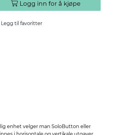
Logg inn for å kjøpe
Legg til favoritter
slig enhet velger man SoloButton eller
nnes i horisontale og vertikale utgaver,