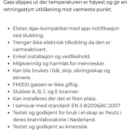
Gass slippes ut der temperaturen er høyest og gir en
retningsstyrt utblåsning mot varmeste punkt.
Elotec Ajax-kompatibel med app-notifikasjon
ved slukking.
Trenger ikke elektrisk tilkobling da den er
varmeaktivert.
Enkel installasjon og vedlikehold.
Miljøvennlig og harmløs for mennesker.
Kan bla. brukes i båt, skip, sikringsskap og
servere.
FM200 gassen er ikke giftig.
Slukker A, B, C og E branner.
Kan installeres der det er liten plass.
I samsvar med standard: EN 3-8:2006/AC:2007
Testet og godkjent for bruk i el-skap av Peutz i
deres brannlaboratorie i Nederland.
Testet og godkjent av kinensisk