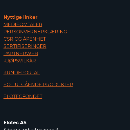
Nyttige linker
MEDIEOMTALER
PERSONVERNERKLÆRING
CSR OG ÅPENHET
SERTIFISERINGER
PARTNERWEB
KJØPSVILKÅR
KUNDEPORTAL
EOL-UTGÅENDE PRODUKTER
ELOTECFONDET
Elotec AS
Søndre Industrivegen 3