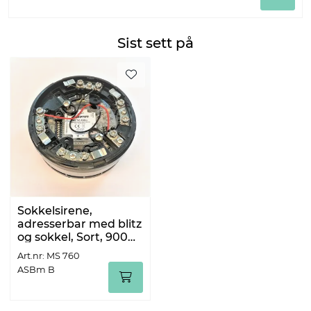
Sist sett på
Sokkelsirene,
adresserbar med blitz
og sokkel, Sort, 9000-
N
Art.nr: MS 760
ASBm B