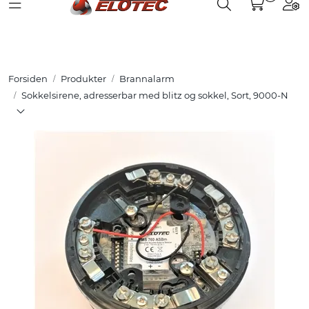
Toggle navigation
Toggle search
Togg
Skip to main content
Partnerweb
Produkter
Forsiden
Produkter
Brannalarm
Løsninger
Sokkelsirene, adresserbar med blitz og sokkel, Sort, 9000-N
Hjelpesenter
Kurs
Referanser
Nettbutikk