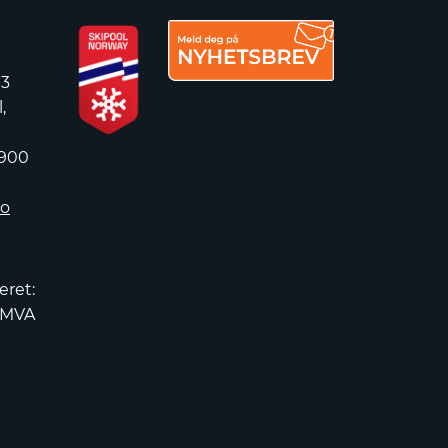
 3
,
 900
no
eret:
2MVA