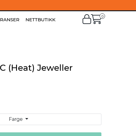
0
EN
|
FI
ERANSER
NETTBUTIKK
C (Heat) Jeweller
Farge