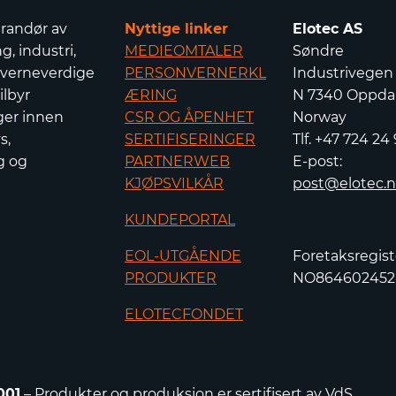
erandør av
Nyttige linker
Elotec AS
g, industri,
MEDIEOMTALER
Søndre
 verneverdige
PERSONVERNERKL
Industrivegen
ilbyr
ÆRING
N 7340 Oppdal
ger innen
CSR OG ÅPENHET
Norway
s,
SERTIFISERINGER
Tlf. +47 724 24
g og
PARTNERWEB
E-post:
KJØPSVILKÅR
post@elotec.
KUNDEPORTAL
EOL-UTGÅENDE
Foretaksregist
PRODUKTER
NO86460245
ELOTECFONDET
001
– Produkter og produksjon er sertifisert av VdS