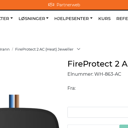
Partnerweb
0
NO
|
|
Om oss
Favoritter
TER
LØSNINGER
HJELPESENTER
KURS
REF
Brann
FireProtect 2 AC (Heat) Jeweller
FireProtect 2 A
Elnummer:
WH-863-AC
Fra: