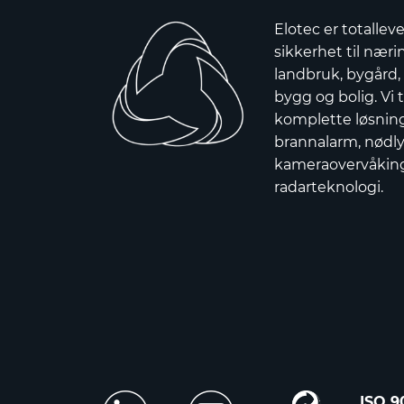
Elotec er totallev
sikkerhet til nærin
landbruk, bygård,
bygg og bolig. Vi t
komplette løsnin
brannalarm, nødly
kameraovervåkin
radarteknologi.
ISO 9