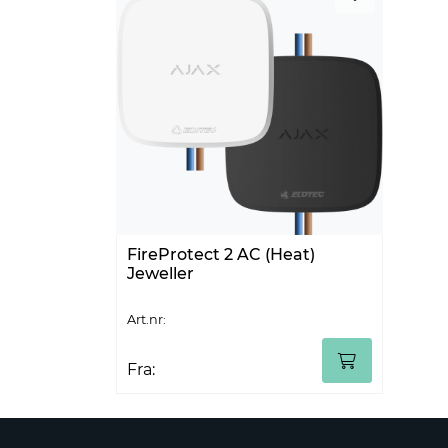
FireProtect 2 AC (Heat)
Jeweller
Art.nr:
Fra: